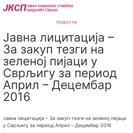
ЈКСП
Јавно комунално стамбено
предузеће Сврљиг
Новости
Јавна лицитација –
За закуп тезги на
зеленој пијаци у
Сврљигу за период
Април – Децембар
2016
Јавна лицитација – За закуп тезги на зеленој пијаци
у Сврљигу за период Април – Децембар 2016