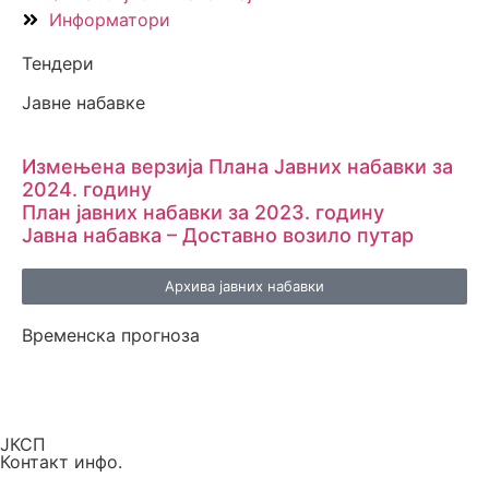
Информатори
Тендери
Јавне набавке
Измењенa верзијa Плана Јавних набавки за
2024. годину
План јавних набавки за 2023. годину
Јавна набавка – Доставно возило путар
Архива јавних набавки
Временска прогноза
ЈКСП
Контакт инфо.