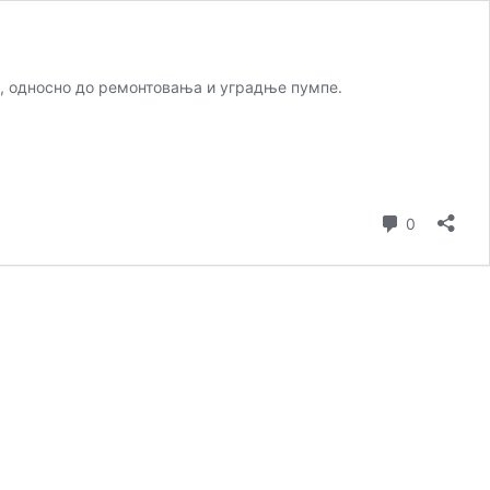
а, односно до ремонтовања и уградње пумпе.
коментар
0