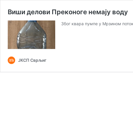
Виши делови Преконоге немају воду
Због квара пумпе у Мрзином пото
ЈКСП Сврљиг