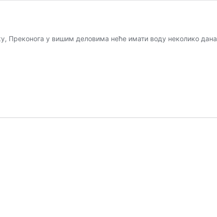
ку, Преконога у вишим деловима неће имати воду неколико дан