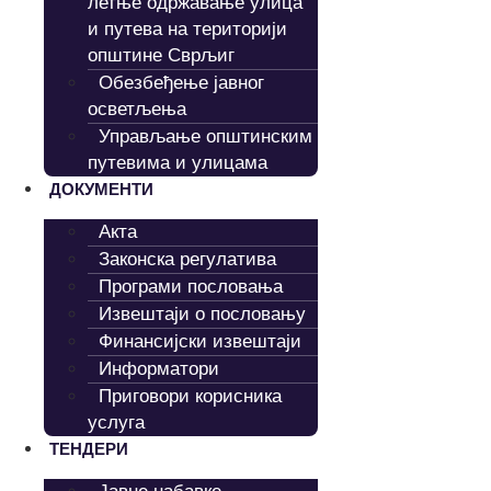
летње одржавање улица
и путева на територији
општине Сврљиг
Обезбеђење јавног
осветљења
Управљање општинским
путевима и улицама
ДОКУМЕНТИ
Акта
Законска регулатива
Програми пословања
Извештаји о пословању
Финансијски извештаји
Информатори
Приговори корисника
услуга
ТЕНДЕРИ