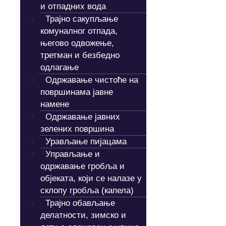
и отпадних вода
Трајно сакупљање
комуналног отпада,
његово одвожење,
третман и безбедно
одлагање
Одржавање чистоће на
површинама јавне
намене
Одржавање јавних
зелених површина
Урављање пијацама
Управљање и
одржавање гробља и
објеката, који се налазе у
склопу гробља (капела)
Трајно обављање
делатности, зимско и