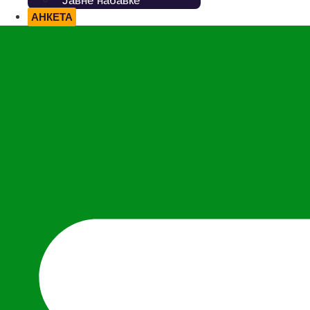
Јавне набавке
АНКЕТА