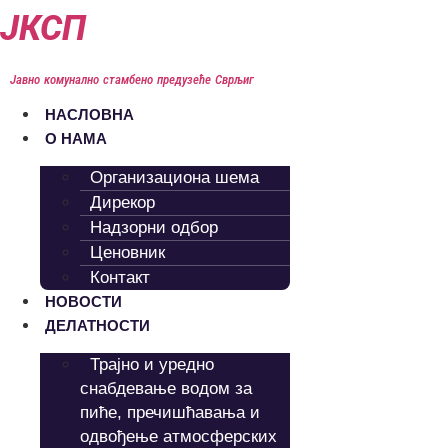
Скочите
ЈКСП
на
садржај
Јавно комунално стамбено предузеће Сврљиг
НАСЛОВНА
О НАМА
Организациона шема
Дирекор
Надзорни одбор
Ценовник
Контакт
НОВОСТИ
ДЕЛАТНОСТИ
Трајно и уредно
снабдевање водом за
пиће, пречишћавања и
одвођење атмосферских