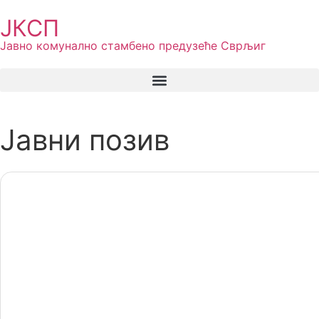
ЈКСП
Јавно комунално стамбено предузеће Сврљиг
Јавни позив