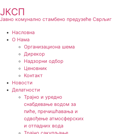
ЈКСП
Јавно комунално стамбено предузеће Сврљиг
Насловна
О Нама
Организациона шема
Дирекор
Надзорни одбор
Ценовник
Контакт
Новости
Делатности
Трајно и уредно
снабдевање водом за
пиће, пречишћавања и
одвођење атмосферских
и отпадних вода
Трајно сакупљање