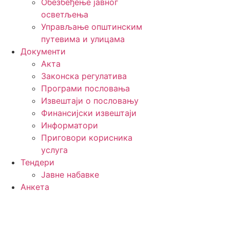
Обезбеђење јавног
осветљења
Управљање општинским
путевима и улицама
Документи
Акта
Законска регулатива
Програми пословања
Извештаји о пословању
Финансијски извештаји
Информатори
Приговори корисника
услуга
Тендери
Јавне набавке
Анкета