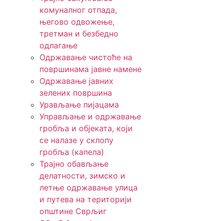
комуналног отпада,
његово одвожење,
третман и безбедно
одлагање
Одржавање чистоће на
површинама јавне намене
Одржавање јавних
зелених површина
Урављање пијацама
Управљање и одржавање
гробља и објеката, који
се налазе у склопу
гробља (капела)
Трајно обављање
делатности, зимско и
летње одржавање улица
и путева на територији
општине Сврљиг