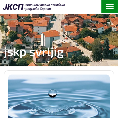
ЈКСП
Јавно комунално стамбено
предузеће Сврљиг
jskp svrljig