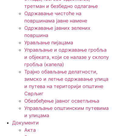
третман и безбедно одлагање
Одржавање чистоће на
површинама јавне намене
Одржавање јавних зелених
површина
Урављање пијацама
Управљање и одржавање гробља
и објеката, који се налазе у склопу
гробља (капела)
Трајно обављање делатности,
зимско и летње одржавање улица
и путева на територији општине
Сврљиг
Обезбеђење јавног осветљења
Управљање општинским путевима
и улицама
Документи
Акта