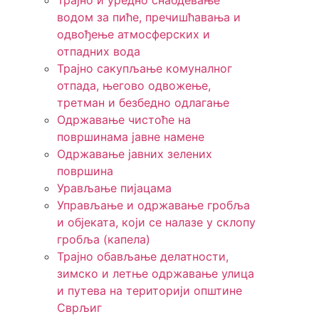
Трајно и уредно снабдевање
водом за пиће, пречишћавања и
одвођење атмосферских и
отпадних вода
Трајно сакупљање комуналног
отпада, његово одвожење,
третман и безбедно одлагање
Одржавање чистоће на
површинама јавне намене
Одржавање јавних зелених
површина
Урављање пијацама
Управљање и одржавање гробља
и објеката, који се налазе у склопу
гробља (капела)
Трајно обављање делатности,
зимско и летње одржавање улица
и путева на територији општине
Сврљиг