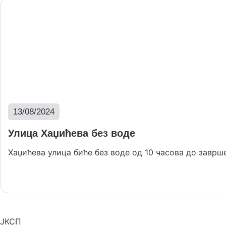
13/08/2024
Улица Хаџићева без воде
Хаџићева улица биће без воде од 10 часова до заврше
Опширније
ЈКСП