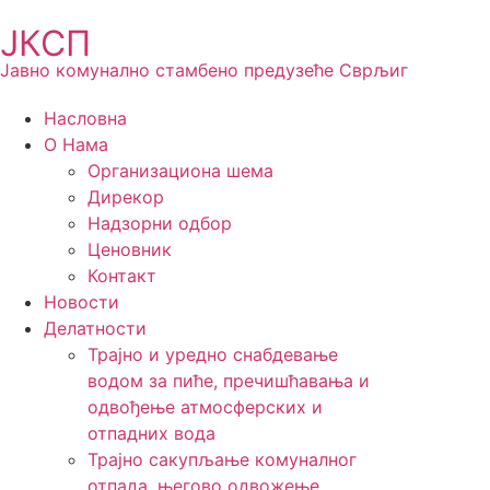
ЈКСП
Јавно комунално стамбено предузеће Сврљиг
Насловна
О Нама
Организациона шема
Дирекор
Надзорни одбор
Ценовник
Контакт
Новости
Делатности
Трајно и уредно снабдевање
водом за пиће, пречишћавања и
одвођење атмосферских и
отпадних вода
Трајно сакупљање комуналног
отпада, његово одвожење,