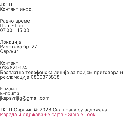
ЈКСП
Контакт инфо.
Радно време
Пон. - Пет.
07:00 - 15:00
Локација
Радетова бр. 27
Сврљиг
Контакт
018/821-174
Бесплатна телефонска линија за пријем приговора и
рекламација 0800373838
Е-маил
Е-пошта
jkspsvrljig@gmail.com
ЈКСП Сврљиг © 2026 Сва права су задржана
Израда и одржавање сајта - Simple Look