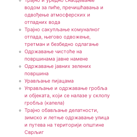
Трајно и уредно снабдевање
водом за пиће, пречишћавања и
одвођење атмосферских и
отпадних вода
Трајно сакупљање комуналног
отпада, његово одвожење,
третман и безбедно одлагање
Одржавање чистоће на
површинама јавне намене
Одржавање јавних зелених
површина
Урављање пијацама
Управљање и одржавање гробља
и објеката, који се налазе у склопу
гробља (капела)
Трајно обављање делатности,
зимско и летње одржавање улица
и путева на територији општине
Сврљиг