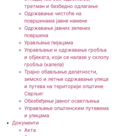
третман и безбедно одлагање
Одржавање чистоће на
површинама јавне намене
Одржавање јавних зелених
површина
Урављање пијацама
Управљање и одржавање гробља
и објеката, који се налазе у склопу
гробља (капела)
Трајно обављање делатности,
зимско и летње одржавање улица
и путева на територији општине
Сврљиг
Обезбеђење јавног осветљења
Управљање општинским путевима
и улицама
Документи
Акта