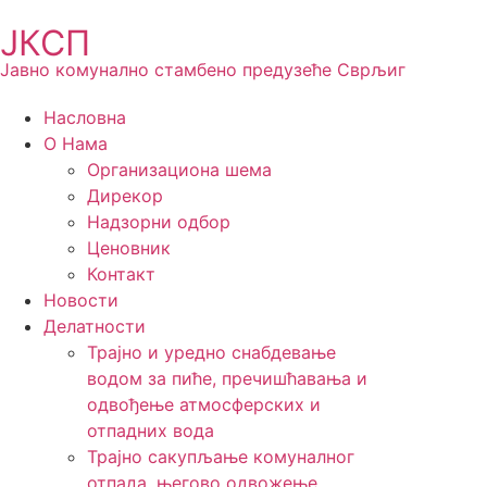
ЈКСП
Јавно комунално стамбено предузеће Сврљиг
Насловна
О Нама
Организациона шема
Дирекор
Надзорни одбор
Ценовник
Контакт
Новости
Делатности
Трајно и уредно снабдевање
водом за пиће, пречишћавања и
одвођење атмосферских и
отпадних вода
Трајно сакупљање комуналног
отпада, његово одвожење,