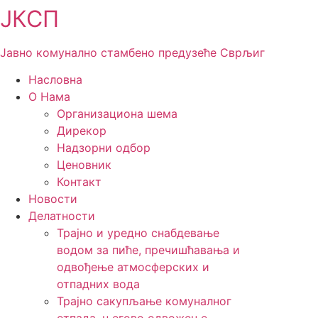
ЈКСП
Скочите
на
садржај
Јавно комунално стамбено предузеће Сврљиг
Насловна
О Нама
Организациона шема
Дирекор
Надзорни одбор
Ценовник
Контакт
Новости
Делатности
Трајно и уредно снабдевање
водом за пиће, пречишћавања и
одвођење атмосферских и
отпадних вода
Трајно сакупљање комуналног