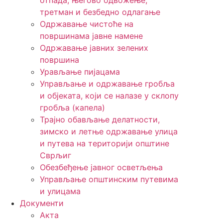
отпада, његово одвожење,
третман и безбедно одлагање
Одржавање чистоће на
површинама јавне намене
Одржавање јавних зелених
површина
Урављање пијацама
Управљање и одржавање гробља
и објеката, који се налазе у склопу
гробља (капела)
Трајно обављање делатности,
зимско и летње одржавање улица
и путева на територији општине
Сврљиг
Обезбеђење јавног осветљења
Управљање општинским путевима
и улицама
Документи
Акта