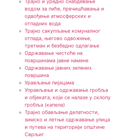
Трајно и уредно снабдевање
водом за пиће, пречишћавања и
одвођење атмосферских и
отпадних вода
Трајно сакупљање комуналног
отпада, његово одвожење,
третман и безбедно одлагање
Одржавање чистоће на
површинама јавне намене
Одржавање јавних зелених
површина
Урављање пијацама
Управљање и одржавање гробља
и објеката, који се налазе у склопу
гробља (капела)
Трајно обављање делатности,
зимско и летње одржавање улица
и путева на територији општине
Сврљиг