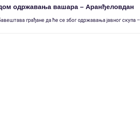
одом одржавања вашара – Аранђеловдан
вештава грађане да ће се због одржавања јавног скупа – 