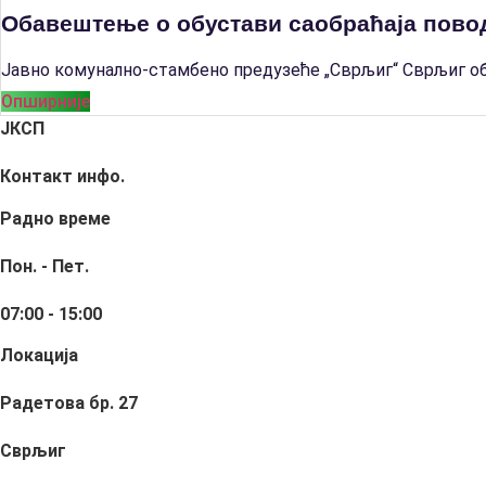
Обавештење о обустави саобраћаја пов
Јавно комунално-стамбено предузеће „Сврљиг“ Сврљиг оба
Опширније
ЈКСП
Контакт инфо.
Радно време
Пон. - Пет.
07:00 - 15:00
Локација
Радетова бр. 27
Сврљиг