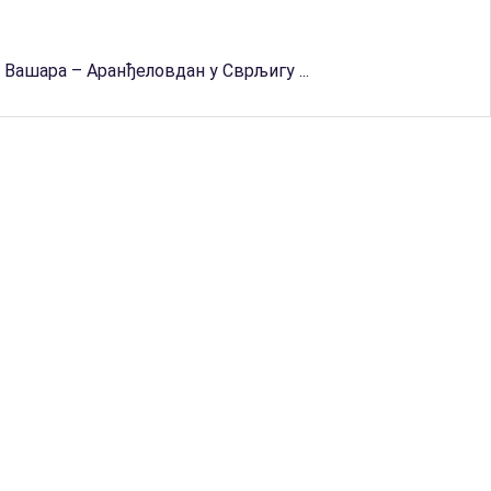
Вашара – Аранђеловдан у Сврљигу ...