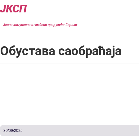
Скочите
ЈКСП
на
садржај
Јавно комунално стамбено предузеће Сврљиг
Обустава саобраћаја
30/09/2025