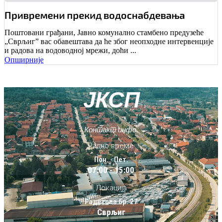
Привремени прекид водоснабдевања
Поштовани грађани, Јавно комунално стамбено предузеће
„Сврљиг” вас обавештава да ће због неопходне интервенције
и радова на водоводној мрежи, доћи ...
Опширније
ЈКСП
Контакт инфо.
Радно време
Пон. - Пет.
07:00 - 15:00
Локација
Радетова бр. 27
Сврљиг