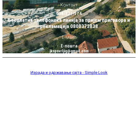
Контакт
018/821-174
Бесплатна телефонска линија за пријем приговора и
рекламација 0800373838
Е-маил
Е-пошта
jkspsvrljig@gmail.com
ЈКСП Сврљиг © 2026 Сва права су задржана
Израда и одржавање сајта - Simple Look