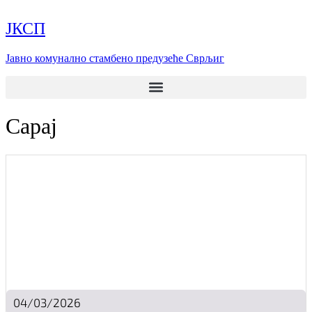
Скочите
на
ЈКСП
садржај
Јавно комунално стамбено предузеће Сврљиг
Сарај
04/03/2026