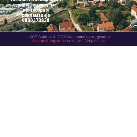
линија за пријем
приговора и
рекламација
0800373838
ЈКСП Сврљиг © 2026 Сва права су задржана
Израда и одржавање сајта - Simple Look