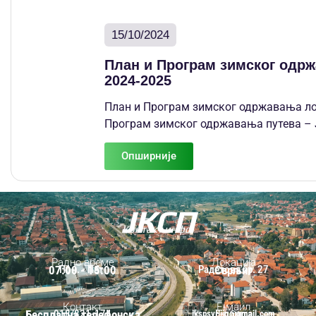
15/10/2024
План и Програм зимског одрж
2024-2025
План и Програм зимског одржавања лок
Програм зимског одржавања путева – Ј
Опширније
ЈКСП
Контакт инфо.
Радно време
Локација
07:00 - 15:00
Пон. - Пет.
Радетова бр. 27
Сврљиг
Контакт
Е-маил
Бесплатна телефонска
018/821-174
Е-пошта
jkspsvrljig@gmail.com