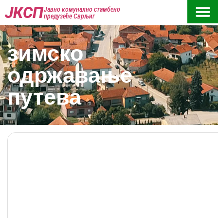
ЈКСП
Јавно комунално стамбено
предузеће Сврљиг
зимско
одржавање
путева