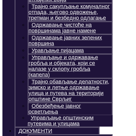
Трајно сакупљање комуналног
отпада, његово одвожење,
третман и безбедно одлагање
Одржавање чистоће на
површинама јавне намене
Одржавање јавних зелених
површина
Урављање пијацама
Управљање и одржавање
гробља и објеката, који се
налазе у склопу гробља
(капела)
Трајно обављање делатности,
зимско и летње одржавање
улица и путева на територији
општине Сврљиг
Обезбеђење јавног
осветљења
Управљање општинским
путевима и улицама
ДОКУМЕНТИ