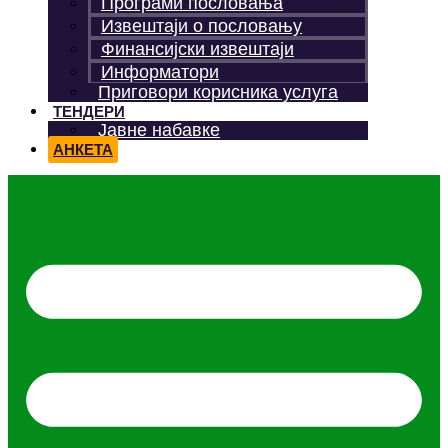
Програми пословања
Извештаји о пословању
Финансијски извештаји
Информатори
Приговори корисника услуга
ТЕНДЕРИ
Јавне набавке
АНКЕТА