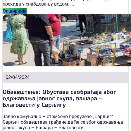
прекида у снабдевању водом. ...
Опширније
02/04/2024
Обавештење: Обустава саобраћаја због
одржавања јавног скупа, вашара –
Благовести у Сврљигу
Јавно комунално – стамбено предузеће „Сврљиг“
Сврљиг обавештава грађане да ће се због одржавања
јавног скупа – Вашара – Благовести ...