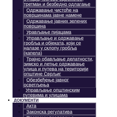
третман и безбедно одлагање
Одржавање чистоће на
површинама јавне намене
Одржавање јавних зелених
површина
Урављање пијацама
Управљање и одржавање
гробља и објеката, који се
налазе у склопу гробља
(капела)
Трајно обављање делатности,
зимско и летње одржавање
улица и путева на територији
општине Сврљиг
Обезбеђење јавног
осветљења
Управљање општинским
путевима и улицама
ДОКУМЕНТИ
Акта
Законска регулатива