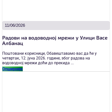
11/06/2026
Радови на водоводној мрежи у Улици Васе
Албанац
Поштовани корисници, Обавештавамо вас да ће у
четвртак, 12. јуна 2026. године, због радова на
водоводној мрежи доћи до прекида ...
Опширније