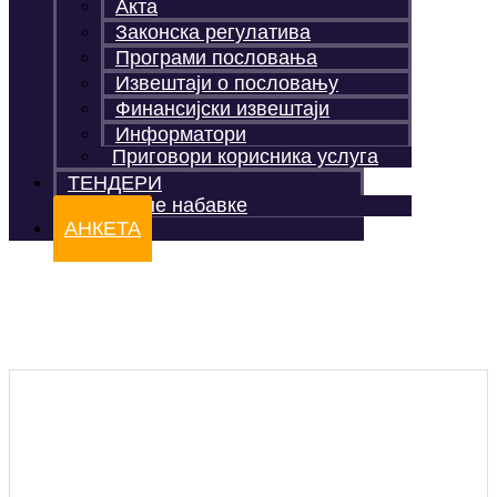
Акта
Законска регулатива
Програми пословања
Извештаји о пословању
Финансијски извештаји
Информатори
Приговори корисника услуга
ТЕНДЕРИ
Јавне набавке
АНКЕТА
јксп сврљиг