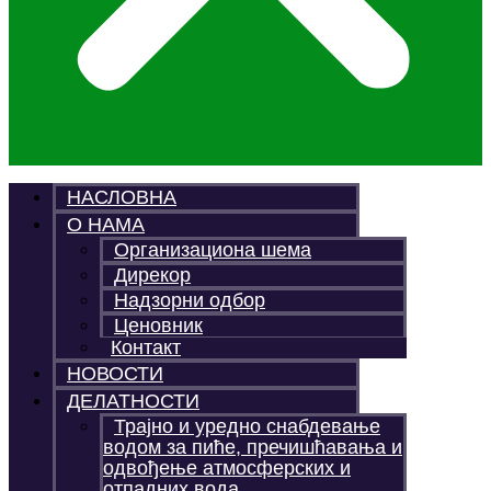
НАСЛОВНА
О НАМА
Организациона шема
Дирекор
Надзорни одбор
Ценовник
Контакт
НОВОСТИ
ДЕЛАТНОСТИ
Трајно и уредно снабдевање
водом за пиће, пречишћавања и
одвођење атмосферских и
отпадних вода