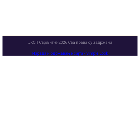
рекламација 0800373838
Е-маил
Е-пошта
jkspsvrljig@gmail.com
ЈКСП Сврљиг © 2026 Сва права су задржана
Израда и одржавање сајта - Simple Look