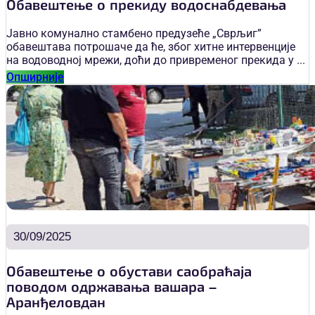
Обавештење о прекиду водоснабдевања
Јавно комунално стамбено предузеће „Сврљиг”
обавештава потрошаче да ће, због хитне интервенције
на водоводној мрежи, доћи до привременог прекида у ...
Опширније
30/09/2025
Обавештење о обустави саобраћаја
поводом одржавања вашара –
Аранђеловдан