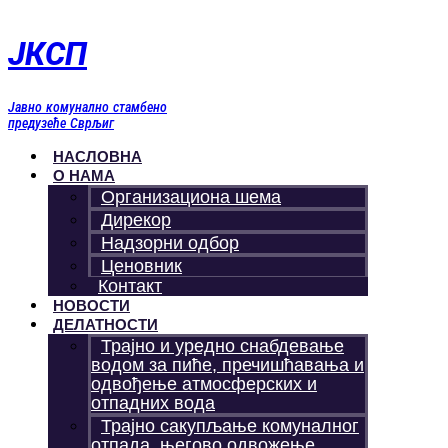
Скочите
на
ЈКСП
садржај
Јавно комунално стамбено
предузеће Сврљиг
НАСЛОВНА
О НАМА
Организациона шема
Дирекор
Надзорни одбор
Ценовник
Контакт
НОВОСТИ
ДЕЛАТНОСТИ
Трајно и уредно снабдевање
водом за пиће, пречишћавања и
одвођење атмосферских и
отпадних вода
Трајно сакупљање комуналног
отпада, његово одвожење,