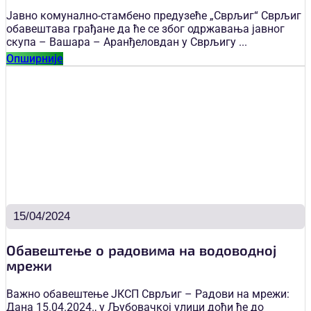
Јавно комунално-стамбено предузеће „Сврљиг“ Сврљиг
обавештава грађане да ће се због одржавања јавног
скупа – Вашара – Аранђеловдан у Сврљигу ...
Опширније
15/04/2024
Обавештење о радовима на водоводној
мрежи
Важно обавештење ЈКСП Сврљиг – Радови на мрежи:
Дана 15.04.2024., у Љубовачкој улици доћи ће до