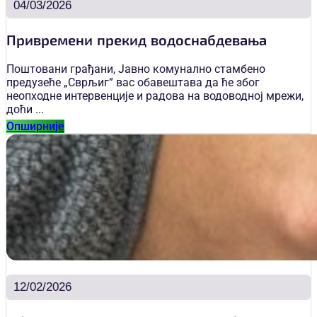
04/03/2026
Привремени прекид водоснабдевања
Поштовани грађани, Јавно комунално стамбено
предузеће „Сврљиг” вас обавештава да ће због
неопходне интервенције и радова на водоводној мрежи,
доћи ...
Опширније
12/02/2026