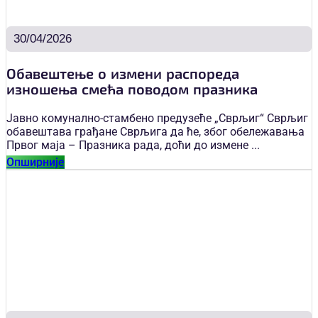
30/04/2026
Обавештење о измени распореда
изношења смећа поводом празника
Јавно комунално-стамбено предузеће „Сврљиг“ Сврљиг
обавештава грађане Сврљига да ће, због обележавања
Првог маја – Празника рада, доћи до измене ...
Опширније