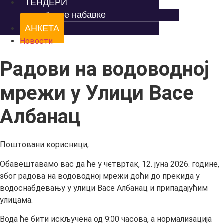
ТЕНДЕРИ
Јавне набавке
АНКЕТА
Новости
Радови на водоводној
мрежи у Улици Васе
Албанац
Поштовани корисници,
Обавештавамо вас да ће у четвртак, 12. јуна 2026. године,
због радова на водоводној мрежи доћи до прекида у
водоснабдевању у улици Васе Албанац и припадајућим
улицама.
Вода ће бити искључена од 9:00 часова, а нормализација