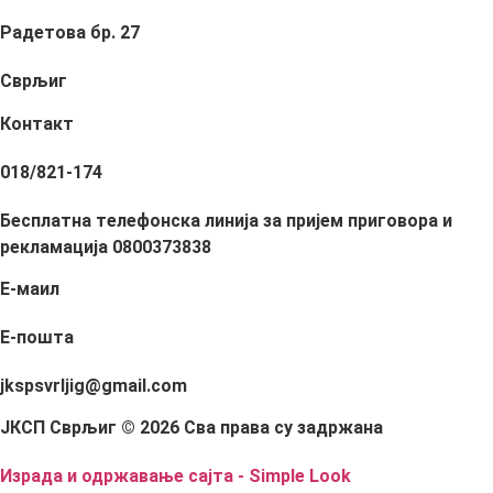
Радетова бр. 27
Сврљиг
Контакт
018/821-174
Бесплатна телефонска линија за пријем приговора и
рекламација 0800373838
Е-маил
Е-пошта
jkspsvrljig@gmail.com
ЈКСП Сврљиг © 2026 Сва права су задржана
Израда и одржавање сајта - Simple Look