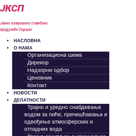
Скочите
ЈКСП
на
садржај
Јавно комунално стамбено
предузеће Сврљиг
НАСЛОВНА
О НАМА
Организациона шема
Дирекор
Надзорни одбор
Ценовник
Контакт
НОВОСТИ
ДЕЛАТНОСТИ
Трајно и уредно снабдевање
водом за пиће, пречишћавања и
одвођење атмосферских и
отпадних вода