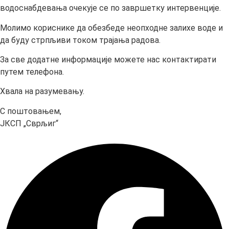
водоснабдевања очекује се по завршетку интервенције.
Молимо кориснике да обезбеде неопходне залихе воде и
да буду стрпљиви током трајања радова.
За све додатне информације можете нас контактирати
путем телефона.
Хвала на разумевању.
С поштовањем,
ЈКСП „Сврљиг“