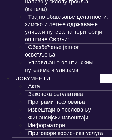
налазе у склопу гробља
(капела)
Трајно обављање делатности,
зимско и летње одржавање
улица и путева на територији
општине Сврљиг
Обезбеђење јавног
осветљења
Управљање општинским
путевима и улицама
ДОКУМЕНТИ
Акта
Законска регулатива
Програми пословања
Извештаји о пословању
Финансијски извештаји
Информатори
Приговори корисника услуга