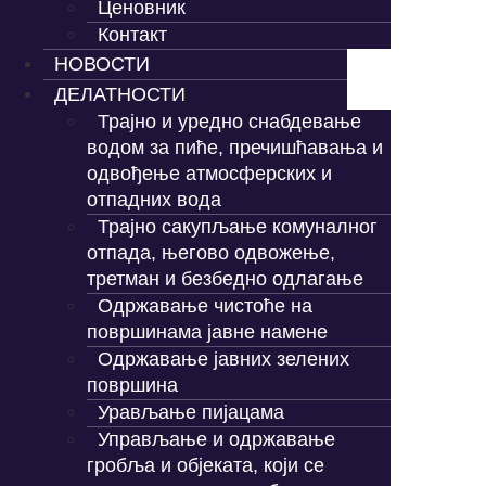
Ценовник
Контакт
НОВОСТИ
ДЕЛАТНОСТИ
Трајно и уредно снабдевање
водом за пиће, пречишћавања и
одвођење атмосферских и
отпадних вода
Трајно сакупљање комуналног
отпада, његово одвожење,
третман и безбедно одлагање
Одржавање чистоће на
површинама јавне намене
Одржавање јавних зелених
површина
Урављање пијацама
Управљање и одржавање
гробља и објеката, који се