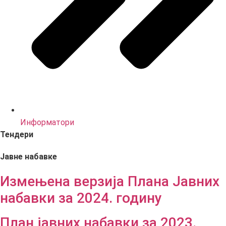
Информатори
Тендери
Јавне набавке
Измењенa верзијa Плана Јавних
набавки за 2024. годину
План јавних набавки за 2023.