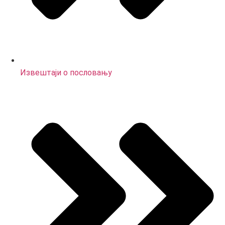
Извештаји о пословању