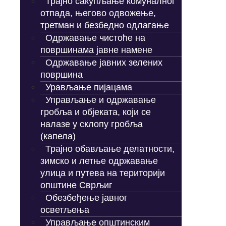
Трајно сакупљање комуналног
отпада, његово одвожење,
третман и безбедно одлагање
Одржавање чистоће на
површинама јавне намене
Одржавање јавних зелених
површина
Урављање пијацама
Управљање и одржавање
гробља и објеката, који се
налазе у склопу гробља
(капела)
Трајно обављање делатности,
зимско и летње одржавање
улица и путева на територији
општине Сврљиг
Обезбеђење јавног
осветљења
Управљање општинским