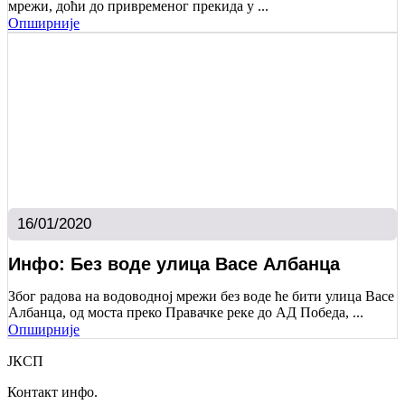
мрежи, доћи до привременог прекида у ...
Опширније
16/01/2020
Инфо: Без воде улица Васе Албанца
Због радова на водоводној мрежи без воде ће бити улица Васе
Албанца, од моста преко Правачке реке до АД Победа, ...
Опширније
ЈКСП
Контакт инфо.