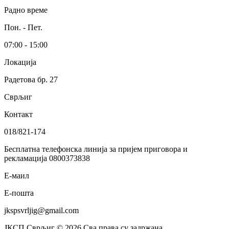
Радно време
Пон. - Пет.
07:00 - 15:00
Локација
Радетова бр. 27
Сврљиг
Контакт
018/821-174
Бесплатна телефонска линија за пријем приговора и
рекламација 0800373838
Е-маил
Е-пошта
jkspsvrljig@gmail.com
ЈКСП Сврљиг © 2026 Сва права су задржана