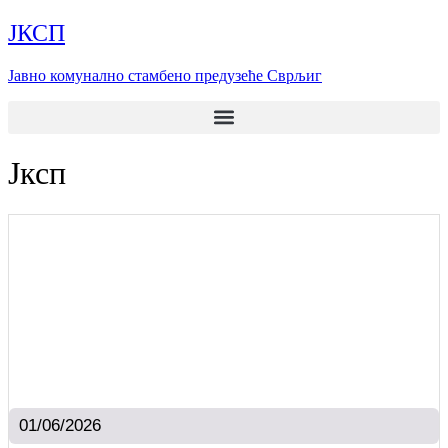
Скочите
ЈКСП
на
садржај
Јавно комунално стамбено предузеће Сврљиг
Јксп
01/06/2026