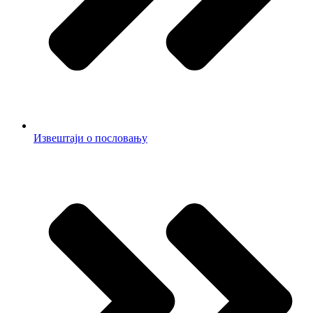
Извештаји о пословању