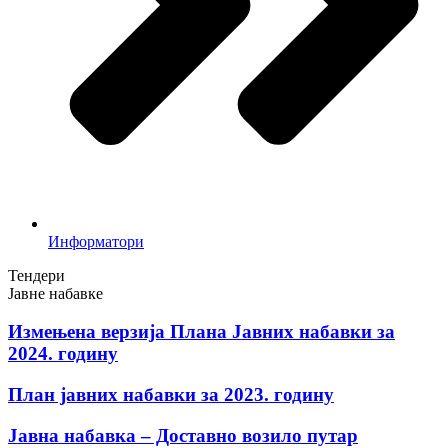
Информатори
Тендери
Јавне набавке
Измењенa верзијa Плана Јавних набавки за
2024. годину
План јавних набавки за 2023. годину
Јавна набавка – Доставно возило путар