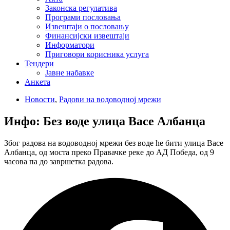
Законска регулатива
Програми пословања
Извештаји о пословању
Финансијски извештаји
Информатори
Приговори корисника услуга
Тендери
Јавне набавке
Анкета
Новости
,
Радови на водоводној мрежи
Инфо: Без воде улица Васе Албанца
Због радова на водоводној мрежи без воде ће бити улица Васе
Албанца, од моста преко Правачке реке до АД Победа, од 9
часова па до завршетка радова.