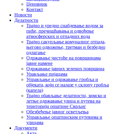
Ценовник
Контакт
Новости
Делатности
Трајно и уредно снабдевање водом за
пиће, пречишћавања и одвођење
атмосферских и отпадних вода
Трајно сакупљање комуналног отпада,
његово одвожење, третман и безбедно
одлагање
Одржавање чистоће на површинама
јавне намене
Одржавање јавних зелених површина
Урављање пијацама
Управљање и одржавање гробља и
објеката, који се налазе у склопу гробља
(капела)
Трајно обављање делатности, зимско и
летње одржавање улица и путева на
територији општине Сврљиг
Обезбеђење јавног осветљења
Управљање општинским путевима и
улицама
Документи
Акта