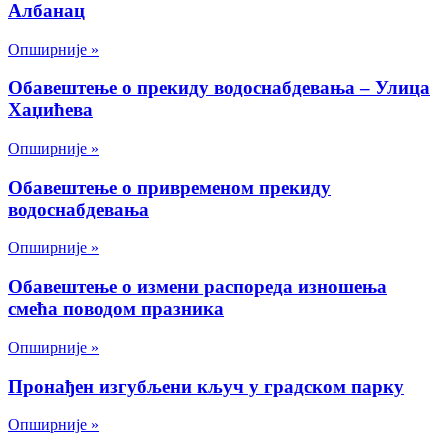
Албанац
Опширније »
Обавештење о прекиду водоснабдевања – Улица
Хаџићева
Опширније »
Обавештење о привременом прекиду
водоснабдевања
Опширније »
Обавештење о измени распореда изношења
смећа поводом празника
Опширније »
Пронађен изгубљени кључ у градском парку
Опширније »