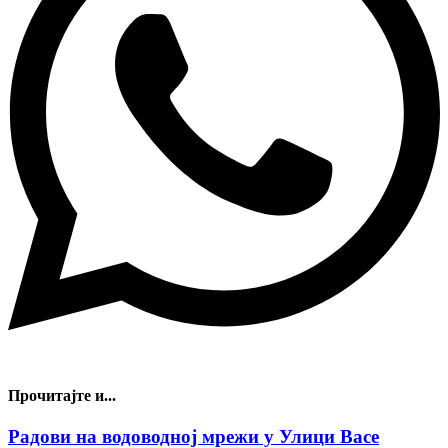
Прочитајте и...
Радови на водоводној мрежи у Улици Васе