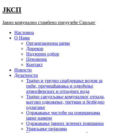
Скочите
ЈКСП
на
садржај
Јавно комунално стамбено предузеће Сврљиг
Насловна
О Нама
Организациона шема
Дирекор
Надзорни одбор
Ценовник
Контакт
Новости
Делатности
Трајно и уредно снабдевање водом за
пиће, пречишћавања и одвођење
атмосферских и отпадних вода
Трајно сакупљање комуналног отпада,
његово одвожење, третман и безбедно
одлагање
Одржавање чистоће на површинама
јавне намене
Одржавање јавних зелених површина
Урављање пијацама