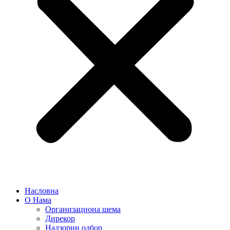
Насловна
О Нама
Организациона шема
Дирекор
Надзорни одбор