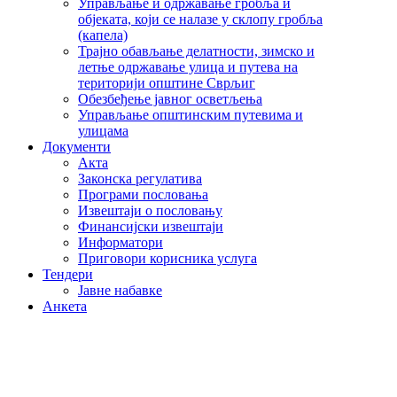
Управљање и одржавање гробља и
објеката, који се налазе у склопу гробља
(капела)
Трајно обављање делатности, зимско и
летње одржавање улица и путева на
територији општине Сврљиг
Обезбеђење јавног осветљења
Управљање општинским путевима и
улицама
Документи
Акта
Законска регулатива
Програми пословања
Извештаји о пословању
Финансијски извештаји
Информатори
Приговори корисника услуга
Тендери
Јавне набавке
Анкета