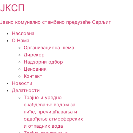
ЈКСП
Скочите
на
садржај
Јавно комунално стамбено предузеће Сврљиг
Насловна
О Нама
Организациона шема
Дирекор
Надзорни одбор
Ценовник
Контакт
Новости
Делатности
Трајно и уредно
снабдевање водом за
пиће, пречишћавања и
одвођење атмосферских
и отпадних вода