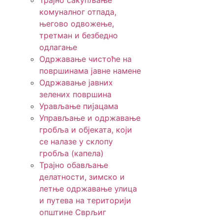
Трајно сакупљање
комуналног отпада,
његово одвожење,
третман и безбедно
одлагање
Одржавање чистоће на
површинама јавне намене
Одржавање јавних
зелених површина
Урављање пијацама
Управљање и одржавање
гробља и објеката, који
се налазе у склопу
гробља (капела)
Трајно обављање
делатности, зимско и
летње одржавање улица
и путева на територији
општине Сврљиг