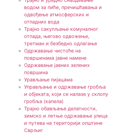
Трајно и уредно снабдевање
водом за пиће, пречишћавања и
одвођење атмосферских и
отпадних вода
Трајно сакупљање комуналног
отпада, његово одвожење,
третман и безбедно одлагање
Одржавање чистоће на
површинама јавне намене
Одржавање јавних зелених
површина
Урављање пијацама
Управљање и одржавање гробља
и објеката, који се налазе у склопу
гробља (капела)
Трајно обављање делатности,
зимско и летње одржавање улица
и путева на територији општине
Сврљиг