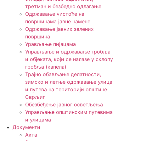
третман и безбедно одлагање
Одржавање чистоће на
површинама јавне намене
Одржавање јавних зелених
површина
Урављање пијацама
Управљање и одржавање гробља
и објеката, који се налазе у склопу
гробља (капела)
Трајно обављање делатности,
зимско и летње одржавање улица
и путева на територији општине
Сврљиг
Обезбеђење јавног осветљења
Управљање општинским путевима
и улицама
Документи
Акта