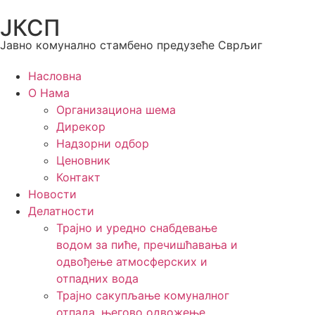
ЈКСП
Јавно комунално стамбено предузеће Сврљиг
Насловна
О Нама
Организациона шема
Дирекор
Надзорни одбор
Ценовник
Контакт
Новости
Делатности
Трајно и уредно снабдевање
водом за пиће, пречишћавања и
одвођење атмосферских и
отпадних вода
Трајно сакупљање комуналног
отпада, његово одвожење,