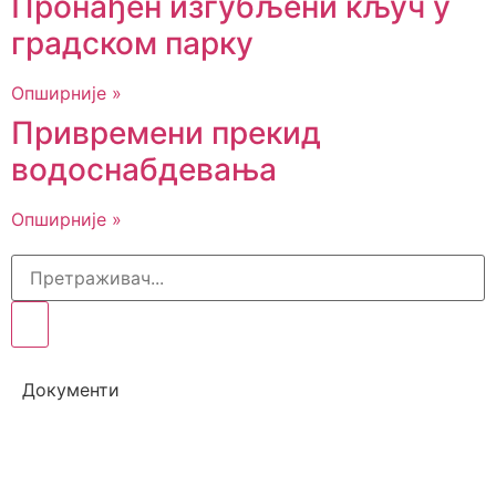
Пронађен изгубљени кључ у
градском парку
Опширније »
Привремени прекид
водоснабдевања
Опширније »
Документи