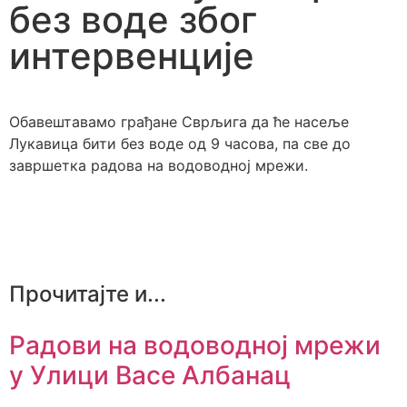
без воде због
интервенције
Обавештавамо грађане Сврљига да ће насеље
Лукавица бити без воде од 9 часова, па све до
завршетка радова на водоводној мрежи.
Прочитајте и...
Радови на водоводној мрежи
у Улици Васе Албанац