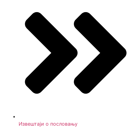
Извештаји о пословању