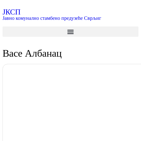
ЈКСП
Јавно комунално стамбено предузеће Сврљиг
Васе Албанац