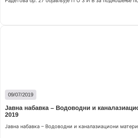
Радетова бр. 27 објављује П О З И В за подношење пон
Опширније
09/07/2019
Јавна набавка – Водоводни и каналазиацио
2019
Јавна набавка – Водоводни и каналазиациони матери