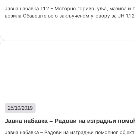
Јавна набавка 1.1.2 – Моторно гориво, уља, мазива и 
возила Oбавештење о закљученом уговору за ЈН 1.1.2 .
Опширније
25/10/2019
Јавна набавка – Радови на изградњи помоћ
Јавна набавка – Радови на изградњи помоћног објект