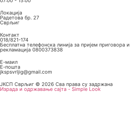
07:00 - 15:00
Локација
Радетова бр. 27
Сврљиг
Контакт
018/821-174
Бесплатна телефонска линија за пријем приговора и
рекламација 0800373838
Е-маил
Е-пошта
jkspsvrljig@gmail.com
ЈКСП Сврљиг © 2026 Сва права су задржана
Израда и одржавање сајта - Simple Look