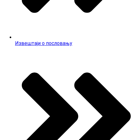
Извештаји о пословању