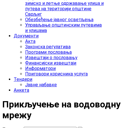
зимско и летње одржавање улица и
путева на територији општине
Сврљиг
Обезбеђење јавног осветљења
Управљање општинским путевима
и улицама
Документи
Акта
Законска регулатива
Програми пословања
Извештаји о пословању
Финансијски извештаји
Информатори
Приговори корисника услуга
Тендери
Јавне набавке
Анкета
Прикључење на водоводну
мрежу