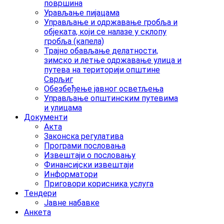
површина
Урављање пијацама
Управљање и одржавање гробља и
објеката, који се налазе у склопу
гробља (капела)
Трајно обављање делатности,
зимско и летње одржавање улица и
путева на територији општине
Сврљиг
Обезбеђење јавног осветљења
Управљање општинским путевима
и улицама
Документи
Акта
Законска регулатива
Програми пословања
Извештаји о пословању
Финансијски извештаји
Информатори
Приговори корисника услуга
Тендери
Јавне набавке
Анкета