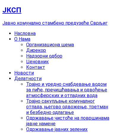
Скочите
ЈКСП
на
садржај
Јавно комунално стамбено предузеће Сврљиг
Насловна
О Нама
Организациона шема
Дирекор
Надзорни одбор
Ценовник
Контакт
Новости
Делатности
Трајно и уредно снабдевање водом
за пиће, пречишћавања и одвођење
атмосферских и отпадних вода
Трајно сакупљање комуналног
отпада, његово одвожење, третман
и безбедно одлагање
Одржавање чистоће на површинама
јавне намене
Одржавање јавних зелених