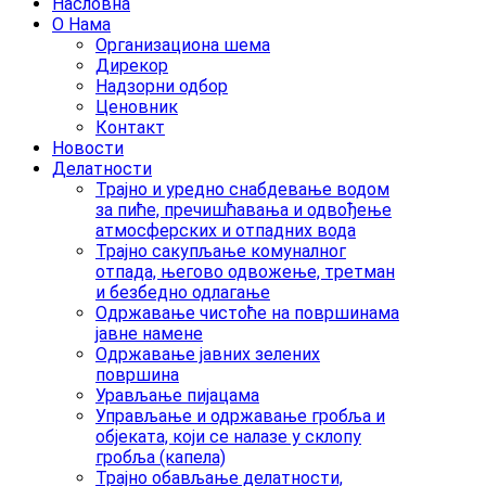
Насловна
О Нама
Организациона шема
Дирекор
Надзорни одбор
Ценовник
Контакт
Новости
Делатности
Трајно и уредно снабдевање водом
за пиће, пречишћавања и одвођење
атмосферских и отпадних вода
Трајно сакупљање комуналног
отпада, његово одвожење, третман
и безбедно одлагање
Одржавање чистоће на површинама
јавне намене
Одржавање јавних зелених
површина
Урављање пијацама
Управљање и одржавање гробља и
објеката, који се налазе у склопу
гробља (капела)
Трајно обављање делатности,