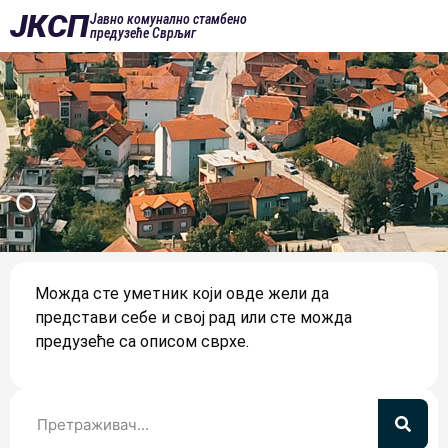
ЈКСП
Јавно комунално стамбено
предузеће Сврљиг
О
Можда сте уметник који овде жели да
представи себе и свој рад или сте можда
предузеће са описом сврхе.