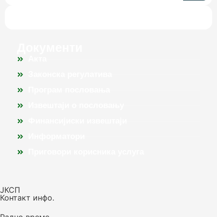
Документи
Акта
Законска регулатива
Програм пословања
Извештаји о пословању
Финансијиски извештаји
Информатори
Приговори корисника услуга
ЈКСП
Контакт инфо.