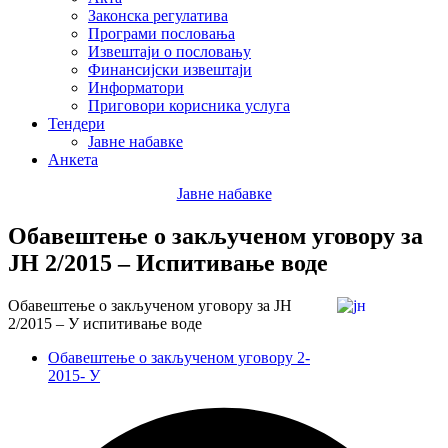
Законска регулатива
Програми пословања
Извештаји о пословању
Финансијски извештаји
Информатори
Приговори корисника услуга
Тендери
Јавне набавке
Анкета
Јавне набавке
Обавештење о закљученом уговору за
ЈН 2/2015 – Испитивање воде
Обавештење о закљученом уговору за ЈН
2/2015 – У испитивање воде
Обавештење о закљученом уговору 2-
2015- У