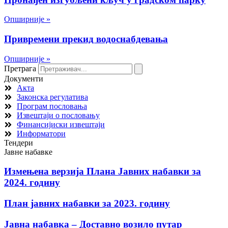
Опширније »
Привремени прекид водоснабдевања
Опширније »
Претрага
Документи
Акта
Законска регулатива
Програм пословања
Извештаји о пословању
Финансијиски извештаји
Информатори
Тендери
Јавне набавке
Измењенa верзијa Плана Јавних набавки за
2024. годину
План јавних набавки за 2023. годину
Јавна набавка – Доставно возило путар