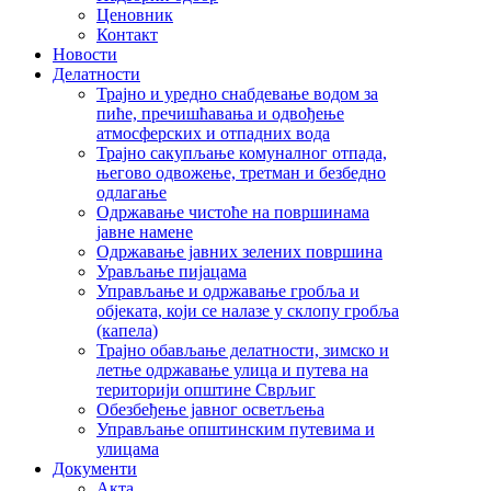
Ценовник
Контакт
Новости
Делатности
Трајно и уредно снабдевање водом за
пиће, пречишћавања и одвођење
атмосферских и отпадних вода
Трајно сакупљање комуналног отпада,
његово одвожење, третман и безбедно
одлагање
Одржавање чистоће на површинама
јавне намене
Одржавање јавних зелених површина
Урављање пијацама
Управљање и одржавање гробља и
објеката, који се налазе у склопу гробља
(капела)
Трајно обављање делатности, зимско и
летње одржавање улица и путева на
територији општине Сврљиг
Обезбеђење јавног осветљења
Управљање општинским путевима и
улицама
Документи
Акта