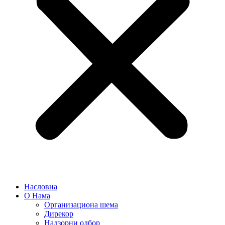
Насловна
О Нама
Организациона шема
Дирекор
Надзорни одбор