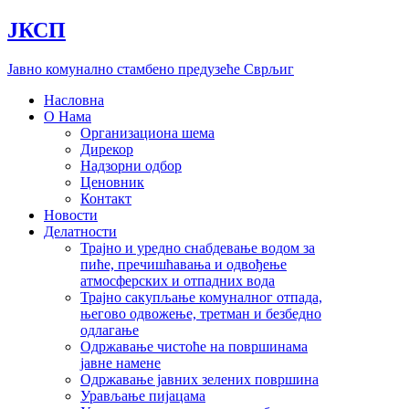
Скочите
ЈКСП
на
садржај
Јавно комунално стамбено предузеће Сврљиг
Насловна
О Нама
Организациона шема
Дирекор
Надзорни одбор
Ценовник
Контакт
Новости
Делатности
Трајно и уредно снабдевање водом за
пиће, пречишћавања и одвођење
атмосферских и отпадних вода
Трајно сакупљање комуналног отпада,
његово одвожење, третман и безбедно
одлагање
Одржавање чистоће на површинама
јавне намене
Одржавање јавних зелених површина
Урављање пијацама