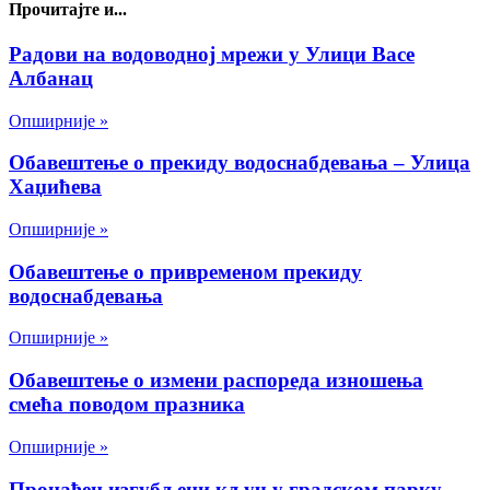
Прочитајте и...
Радови на водоводној мрежи у Улици Васе
Албанац
Опширније »
Обавештење о прекиду водоснабдевања – Улица
Хаџићева
Опширније »
Обавештење о привременом прекиду
водоснабдевања
Опширније »
Обавештење о измени распореда изношења
смећа поводом празника
Опширније »
Пронађен изгубљени кључ у градском парку