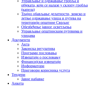
Управљање и одржавање гробља и
објеката, који се налазе у склопу гробља
(капела)
Трајно обављање делатности, зимско и
летње одржавање улица и путева на
територији општине Сврљиг
Обезбеђење јавног осветљења
Управљање општинским путевима и
улицама
Документи
Акта
Законска регулатива
Програми пословања
Извештаји о пословању
Финансијски извештаји
Информатори
Приговори корисника услуга
Тендери
Јавне набавке
Анкета