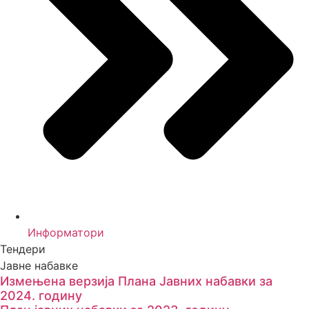
Информатори
Тендери
Јавне набавке
Измењенa верзијa Плана Јавних набавки за
2024. годину