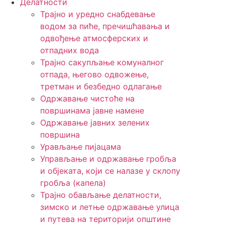
Делатности
Трајно и уредно снабдевање
водом за пиће, пречишћавања и
одвођење атмосферских и
отпадних вода
Трајно сакупљање комуналног
отпада, његово одвожење,
третман и безбедно одлагање
Одржавање чистоће на
површинама јавне намене
Одржавање јавних зелених
површина
Урављање пијацама
Управљање и одржавање гробља
и објеката, који се налазе у склопу
гробља (капела)
Трајно обављање делатности,
зимско и летње одржавање улица
и путева на територији општине