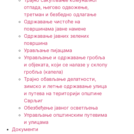
Трајно сакупљање комуналног
отпада, његово одвожење,
третман и безбедно одлагање
Одржавање чистоће на
површинама јавне намене
Одржавање јавних зелених
површина
Урављање пијацама
Управљање и одржавање гробља
и објеката, који се налазе у склопу
гробља (капела)
Трајно обављање делатности,
зимско и летње одржавање улица
и путева на територији општине
Сврљиг
Обезбеђење јавног осветљења
Управљање општинским путевима
и улицама
Документи