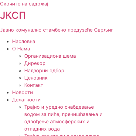
Скочите на садржај
ЈКСП
Јавно комунално стамбено предузеће Сврљиг
Насловна
О Нама
Организациона шема
Дирекор
Надзорни одбор
Ценовник
Контакт
Новости
Делатности
Трајно и уредно снабдевање
водом за пиће, пречишћавања и
одвођење атмосферских и
отпадних вода