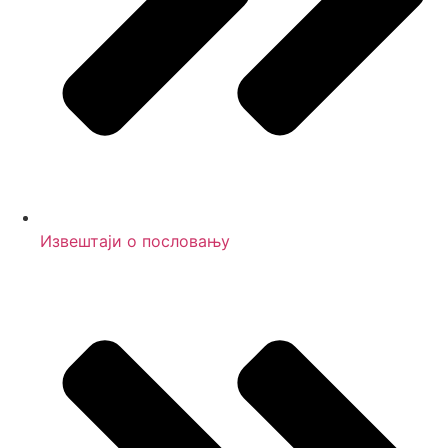
Извештаји о пословању