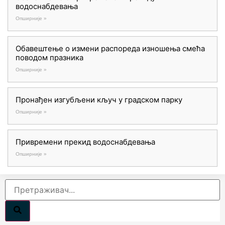
водоснабдевања
Опширније »
Обавештење о измени распореда изношења смећа
поводом празника
Опширније »
Пронађен изгубљени кључ у градском парку
Опширније »
Привремени прекид водоснабдевања
Опширније »