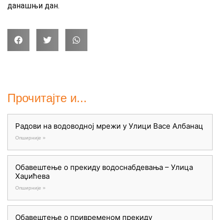
данашњи дан.
Прочитајте и...
Радови на водоводној мрежи у Улици Васе Албанац
Опширније »
Обавештење о прекиду водоснабдевања – Улица
Хаџићева
Опширније »
Обавештење о привременом прекиду