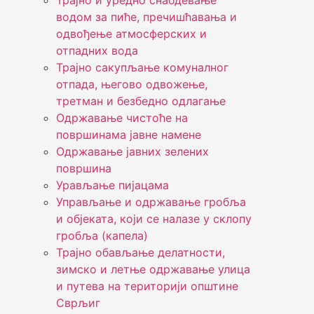
Трајно и уредно снабдевање
водом за пиће, пречишћавања и
одвођење атмосферских и
отпадних вода
Трајно сакупљање комуналног
отпада, његово одвожење,
третман и безбедно одлагање
Одржавање чистоће на
површинама јавне намене
Одржавање јавних зелених
површина
Урављање пијацама
Управљање и одржавање гробља
и објеката, који се налазе у склопу
гробља (капела)
Трајно обављање делатности,
зимско и летње одржавање улица
и путева на територији општине
Сврљиг