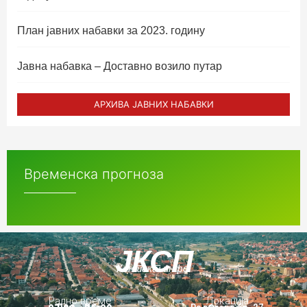
План јавних набавки за 2023. годину
Јавна набавка – Доставно возило путар
АРХИВА ЈАВНИХ НАБАВКИ
Временска прогноза
ЈКСП
Контакт инфо.
Радно време
Локација