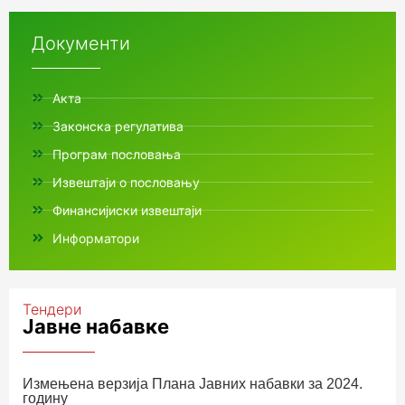
Документи
Акта
Законска регулатива
Програм пословања
Извештаји о пословању
Финансијиски извештаји
Информатори
Тендери
Јавне набавке
Измењенa верзијa Плана Јавних набавки за 2024.
годину