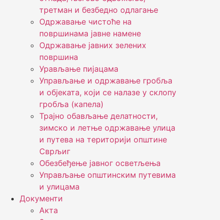
третман и безбедно одлагање
Одржавање чистоће на
површинама јавне намене
Одржавање јавних зелених
површина
Урављање пијацама
Управљање и одржавање гробља
и објеката, који се налазе у склопу
гробља (капела)
Трајно обављање делатности,
зимско и летње одржавање улица
и путева на територији општине
Сврљиг
Обезбеђење јавног осветљења
Управљање општинским путевима
и улицама
Документи
Акта