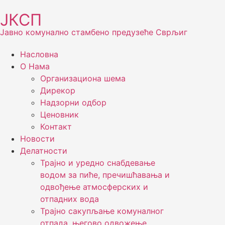
ЈКСП
Јавно комунално стамбено предузеће Сврљиг
Насловна
О Нама
Организациона шема
Дирекор
Надзорни одбор
Ценовник
Контакт
Новости
Делатности
Трајно и уредно снабдевање
водом за пиће, пречишћавања и
одвођење атмосферских и
отпадних вода
Трајно сакупљање комуналног
отпада, његово одвожење,