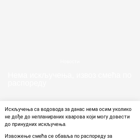
Новости
Нема искључења, извоз смећа по
распореду
Искључења са водовода за данас нема осим уколико
не дође до непланираних кварова који могу довести
до принудних искључења.
Извожење смећа се обавља по распореду за