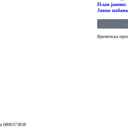
План јавних 
Јавна набавк
Временска про
ја 0800373838