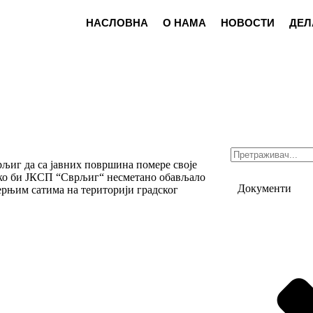
НАСЛОВНА
О НАМА
НОВОСТИ
ДЕЛ
љиг да са јавних површина помере своје
ако би ЈКСП “Сврљиг“ несметано обављало
Документи
ерњим сатима на територији градског