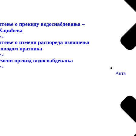
тење о прекиду водоснабдевања –
Хаџићева
 »
тење о измени распореда изношења
поводом празника
 »
мени прекид водоснабдевања
 »
Акта