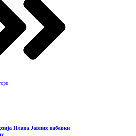
тори
рзијa Плана Јавних набавки
ну