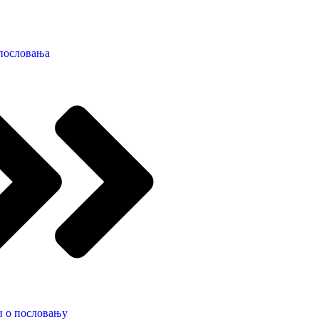
пословања
и о пословању