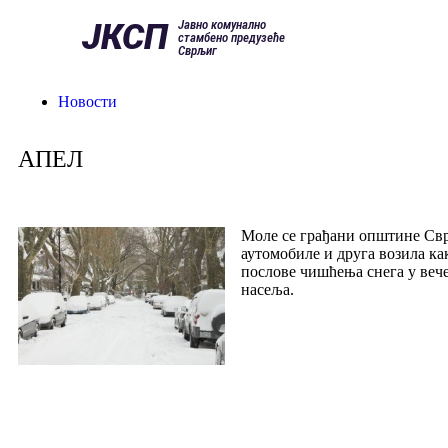
ЈКСП
Јавно комунално
стамбено предузеће
Сврљиг
Новости
АПЕЛ
Моле се грађани општине Свр
аутомобиле и друга возила к
послове чишћења снега у веч
насеља.