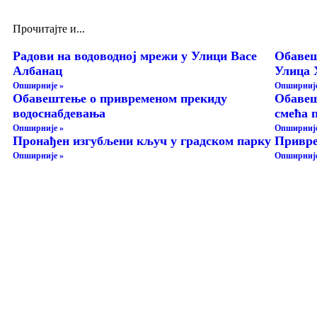
Прочитајте и...
Радови на водоводној мрежи у Улици Васе
Обавеш
Албанац
Улица 
Опширније »
Опширније
Обавештење о привременом прекиду
Обавеш
водоснабдевања
смећа 
Опширније »
Опширније
Пронађен изгубљени кључ у градском парку
Привре
Опширније »
Опширније