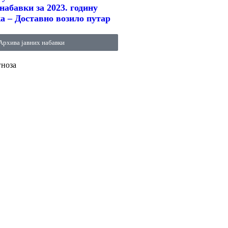
набавки за 2023. годину
а – Доставно возило путар
Архива јавних набавки
гноза