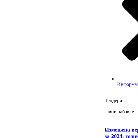
Информа
Тендери
Јавне набавке
Измењенa ве
за 2024. годи