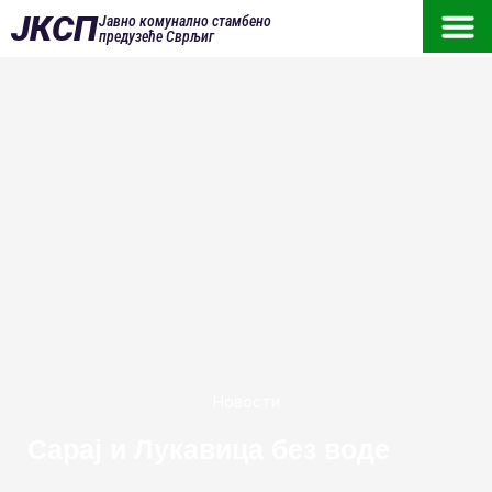
ЈКСП
Јавно комунално стамбено
предузеће Сврљиг
Новости
Сарај и Лукавица без воде