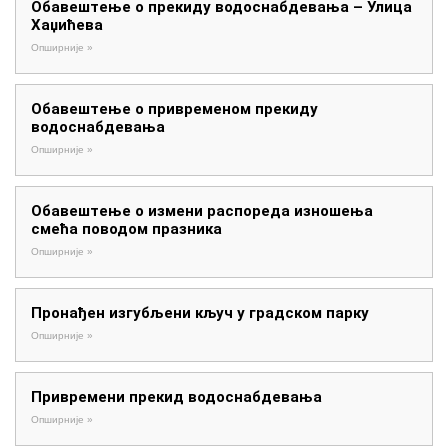
Обавештење о прекиду водоснабдевања – Улица
Хаџићева
Опширније »
Обавештење о привременом прекиду
водоснабдевања
Опширније »
Обавештење о измени распореда изношења
смећа поводом празника
Опширније »
Пронађен изгубљени кључ у градском парку
Опширније »
Привремени прекид водоснабдевања
Опширније »