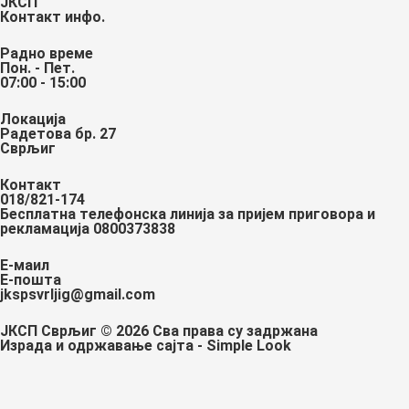
ЈКСП
Контакт инфо.
Радно време
Пон. - Пет.
07:00 - 15:00
Локација
Радетова бр. 27
Сврљиг
Контакт
018/821-174
Бесплатна телефонска линија за пријем приговора и
рекламација 0800373838
Е-маил
Е-пошта
jkspsvrljig@gmail.com
ЈКСП Сврљиг © 2026 Сва права су задржана
Израда и одржавање сајта - Simple Look