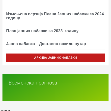
Измењенa верзијa Плана Јавних набавки за 2024.
годину
План јавних набавки за 2023. годину
Јавна набавка – Доставно возило путар
АРХИВА ЈАВНИХ НАБАВКИ
Временска прогноза