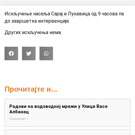
Искључење насеља Сарај и Лукавица од 9 часова па
до завршетка интервенције.
Других искључења нема.
Прочитајте и...
Радови на водоводној мрежи у Улици Васе
Албанац
Опширније »