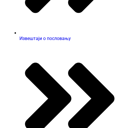
Извештаји о пословању