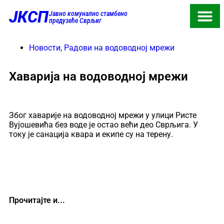
ЈКСП
Јавно комунално стамбено
предузеће Сврљиг
Новости
,
Радови на водоводној мрежи
Хаварија на водоводној мрежи
Због хаварије на водоводној мрежи у улици Ристе
Вујошевића без воде је остао већи део Сврљига. У
току је санација квара и екипе су на терену.
Прочитајте и...