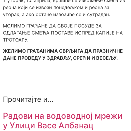
У уторак, 10. априла, вршиће се извожење смећа из
реона који се извози понедељком и реона за
уторак, а ако остане извозиће се и сутрадан.
МОЛИМО ГРАЂАНЕ ДА СВОЈЕ ПОСУДЕ ЗА
ОДЛАГАЊЕ СМЕЋА ПОСТАВЕ ИСПРЕД КАПИЈЕ НА
ТРОТОАРУ.
ЖЕЛИМО ГРАЂАНИМА СВРЉИГА ДА ПРАЗНИЧНЕ
ДАНЕ ПРОВЕДУ У ЗДРАВЉУ, СРЕЋИ И ВЕСЕЉУ.
Прочитајте и...
Радови на водоводној мрежи
у Улици Васе Албанац