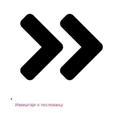
Извештаји о пословању