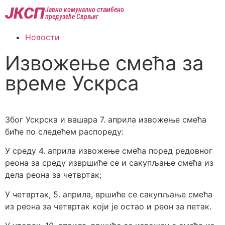
ЈКСП
Јавно комунално стамбено
предузеће Сврљиг
Новости
Извожење смећа за
време Ускрса
Због Ускрска и вашара 7. априла извожење смећа
биће по следећем распореду:
У среду 4. априла извожење смећа поред редовног
реона за среду извршиће се и сакупљање смећа из
дела реона за четвртак;
У четвртак, 5. априла, вршиће се сакупљање смећа
из реона за четвртак који је остао и реон за петак.