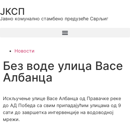
ЈКСП
Јавно комунално стамбено предузеће Сврљиг
Новости
Без воде улица Васе
Албанца
Искључење улице Васе Албанца од Правачке реке
до АД Победа са свим припадајућим улицама од 9
сати до завршетка интервенције на водоводној
мрежи.