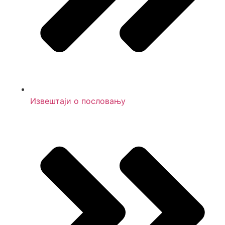
Извештаји о пословању