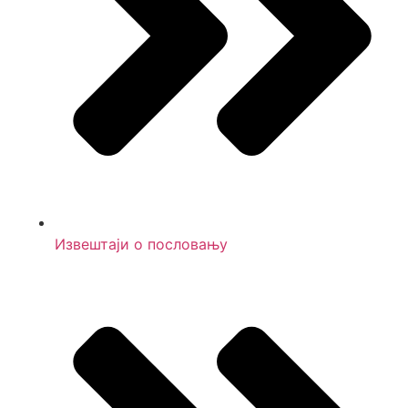
Извештаји о пословању