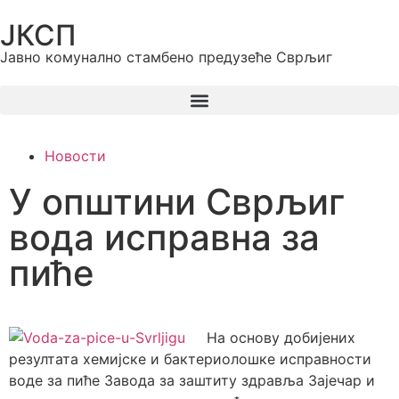
ЈКСП
Јавно комунално стамбено предузеће Сврљиг
Новости
У општини Сврљиг
вода исправна за
пиће
На основу добијених
резултата хемијске и бактериолошке исправности
воде за пиће Завода за заштиту здравља Зајечар и