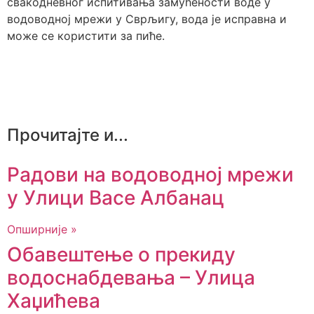
свакодневног испитивања замућености воде у
водоводној мрежи у Сврљигу, вода је исправна и
може се користити за пиће.
Прочитајте и...
Радови на водоводној мрежи
у Улици Васе Албанац
Опширније »
Обавештење о прекиду
водоснабдевања – Улица
Хаџићева