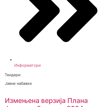
Информатори
Тендери
Јавне набавке
Измењенa верзијa Плана