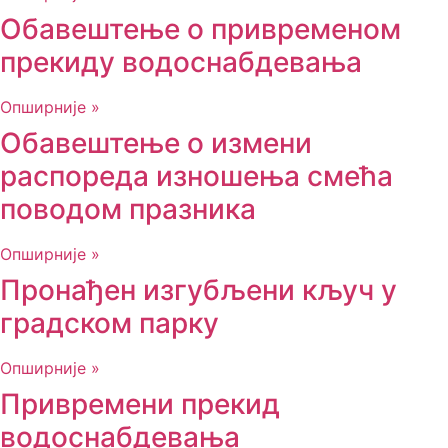
Обавештење о привременом
прекиду водоснабдевања
Опширније »
Обавештење о измени
распореда изношења смећа
поводом празника
Опширније »
Пронађен изгубљени кључ у
градском парку
Опширније »
Привремени прекид
водоснабдевања