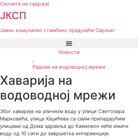
Скочите на садржај
ЈКСП
Јавно комунално стамбено предузеће Сврљиг
Новости
,
Радови на водоводној мрежи
Хаварија на
водоводној мрежи
Због хаварије на уличном воду у улици Светозара
Марковића, улица Хаџићева са свим припадајућим
улицама од Дома здравља до Камелеон неће имати
воду од 10 сати до завршетка интервенције.