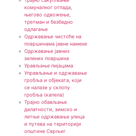
Трајно сакупљање
комуналног отпада,
његово одвожење,
третман и безбедно
одлагање
Одржавање чистоће на
површинама јавне намене
Одржавање јавних
зелених површина
Урављање пијацама
Управљање и одржавање
гробља и објеката, који
се налазе у склопу
гробља (капела)
Трајно обављање
делатности, зимско и
летње одржавање улица
и путева на територији
општине Сврљиг