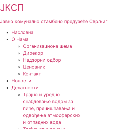
Скочите
ЈКСП
на
садржај
Јавно комунално стамбено предузеће Сврљиг
Насловна
О Нама
Организациона шема
Дирекор
Надзорни одбор
Ценовник
Контакт
Новости
Делатности
Трајно и уредно
снабдевање водом за
пиће, пречишћавања и
одвођење атмосферских
и отпадних вода