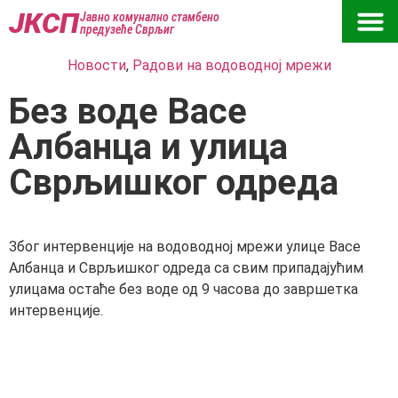
ЈКСП
Јавно комунално стамбено
предузеће Сврљиг
Новости
,
Радови на водоводној мрежи
Без воде Васе
Албанца и улица
Сврљишког одреда
Због интервенције на водоводној мрежи улице Васе
Албанца и Сврљишког одреда са свим припадајућим
улицама остаће без воде од 9 часова до завршетка
интервенције.