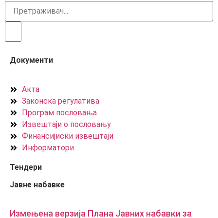
Документи
Акта
Законска регулатива
Програм пословања
Извештаји о пословању
Финансијиски извештаји
Информатори
Тендери
Јавне набавке
Измењенa верзијa Плана Јавних набавки за