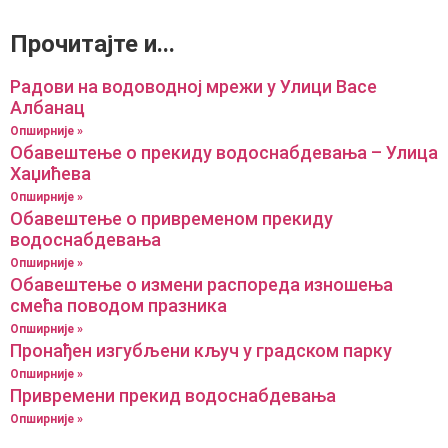
Прочитајте и...
Радови на водоводној мрежи у Улици Васе
Албанац
Опширније »
Обавештење о прекиду водоснабдевања – Улица
Хаџићева
Опширније »
Обавештење о привременом прекиду
водоснабдевања
Опширније »
Обавештење о измени распореда изношења
смећа поводом празника
Опширније »
Пронађен изгубљени кључ у градском парку
Опширније »
Привремени прекид водоснабдевања
Опширније »