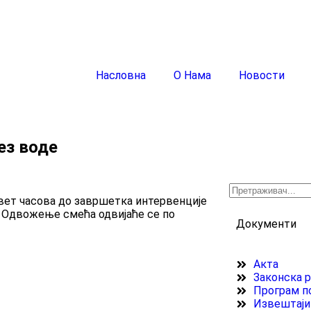
Насловна
О Нама
Новости
ез воде
евет часова до завршетка интервенције
“. Одвожење смећа одвијаће се по
Документи
Акта
Законска 
Програм п
Извештаји