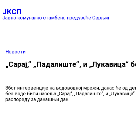
ЈКСП
Јавно комунално стамбено предузеће Сврљиг
Новости
„Сарај,“ „Падалиште“, и „Лукавица“ б
Због интервенције на водоводној мрежи, данас ће од д
без воде бити насеља „Сарај“, „Падалиште“, и „Лукавица
распореду за данашњи дан.