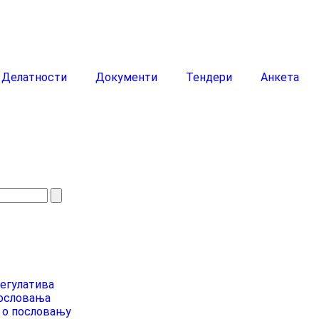
Делатности
Документи
Тендери
Анкета
регулатива
ословања
 о пословању