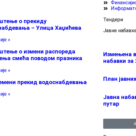
Финансији
Информат
Тендери
штење о прекиду
набдевања – Улица Хаџићева
Јавне набавк
је »
штење о измени распореда
Измењенa в
ења смећа поводом празника
набавки за 
је »
План јавних
емени прекид водоснабдевања
је »
Јавна наба
путар
А