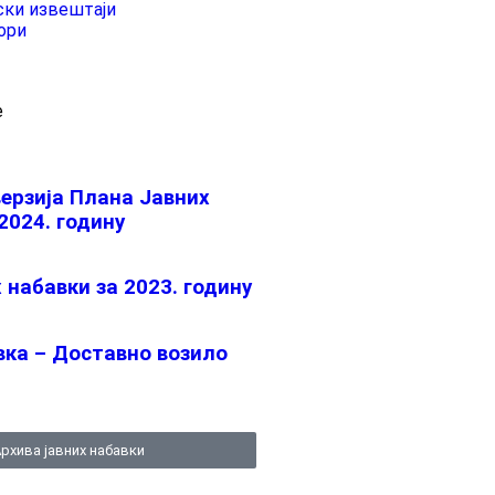
ски извештаји
ори
е
ерзијa Плана Јавних
2024. годину
 набавки за 2023. годину
вка – Доставно возило
рхива јавних набавки