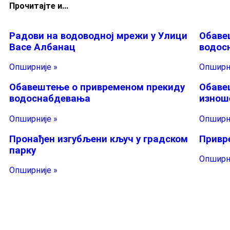
Прочитајте и...
Радови на водоводној мрежи у Улици
Обаве
Васе Албанац
водос
Опширније »
Опширни
Обавештење о привременом прекиду
Обаве
водоснабдевања
изнош
Опширније »
Опширни
Пронађен изгубљени кључ у градском
Привр
парку
Опширни
Опширније »