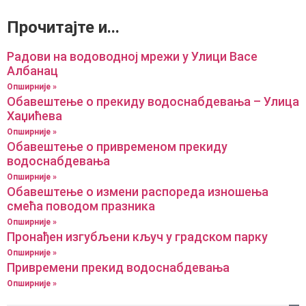
Прочитајте и...
Радови на водоводној мрежи у Улици Васе
Албанац
Опширније »
Обавештење о прекиду водоснабдевања – Улица
Хаџићева
Опширније »
Обавештење о привременом прекиду
водоснабдевања
Опширније »
Обавештење о измени распореда изношења
смећа поводом празника
Опширније »
Пронађен изгубљени кључ у градском парку
Опширније »
Привремени прекид водоснабдевања
Опширније »