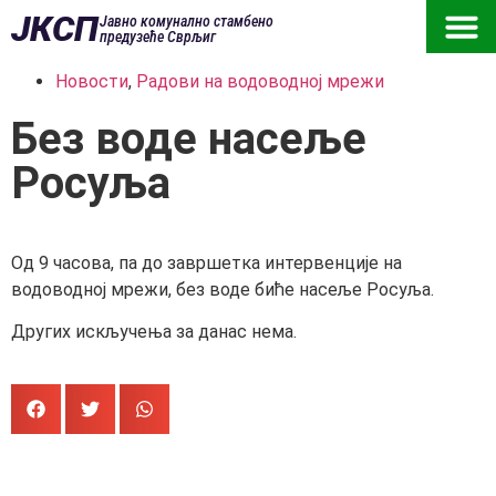
ЈКСП
Јавно комунално стамбено
предузеће Сврљиг
Новости
,
Радови на водоводној мрежи
Без воде насеље
Росуља
Од 9 часова, па до завршетка интервенције на
водоводној мрежи, без воде биће насеље Росуља.
Других искључења за данас нема.