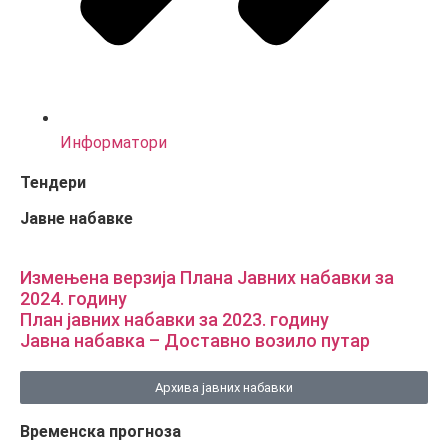
Информатори
Тендери
Јавне набавке
Измењенa верзијa Плана Јавних набавки за
2024. годину
План јавних набавки за 2023. годину
Јавна набавка – Доставно возило путар
Архива јавних набавки
Временска прогноза