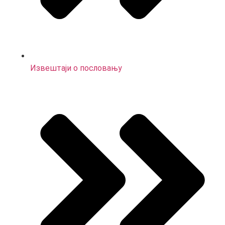
Извештаји о пословању