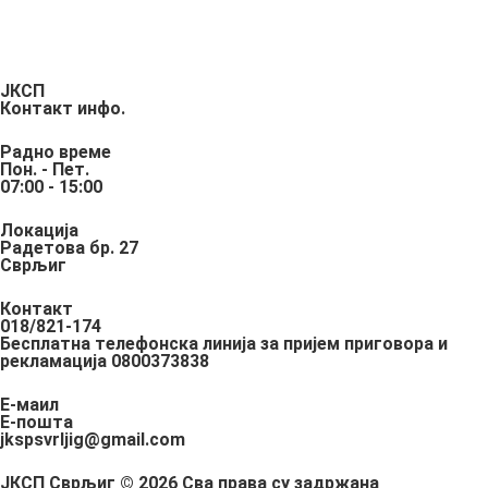
ЈКСП
Контакт инфо.
Радно време
Пон. - Пет.
07:00 - 15:00
Локација
Радетова бр. 27
Сврљиг
Контакт
018/821-174
Бесплатна телефонска линија за пријем приговора и
рекламација 0800373838
Е-маил
Е-пошта
jkspsvrljig@gmail.com
ЈКСП Сврљиг © 2026 Сва права су задржана