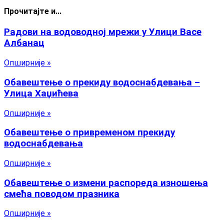
Прочитајте и...
Радови на водоводној мрежи у Улици Васе
Албанац
Опширније »
Обавештење о прекиду водоснабдевања –
Улица Хаџићева
Опширније »
Обавештење о привременом прекиду
водоснабдевања
Опширније »
Обавештење о измени распореда изношења
смећа поводом празника
Опширније »