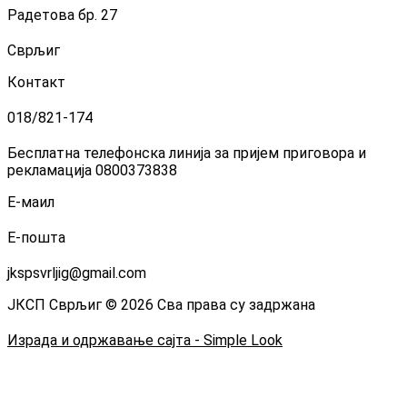
Радетова бр. 27
Сврљиг
Контакт
018/821-174
Бесплатна телефонска линија за пријем приговора и
рекламација 0800373838
Е-маил
Е-пошта
jkspsvrljig@gmail.com
ЈКСП Сврљиг © 2026 Сва права су задржана
Израда и одржавање сајта - Simple Look