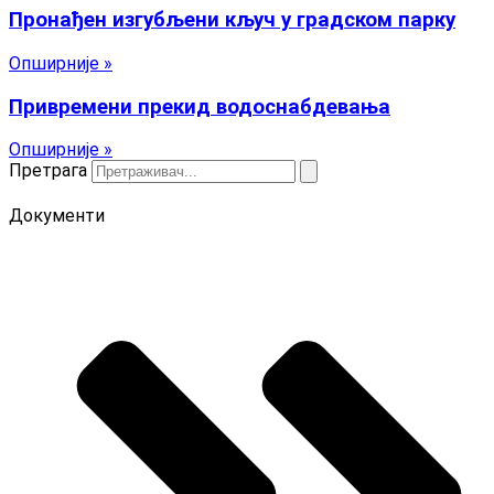
Пронађен изгубљени кључ у градском парку
Опширније »
Привремени прекид водоснабдевања
Опширније »
Претрага
Документи