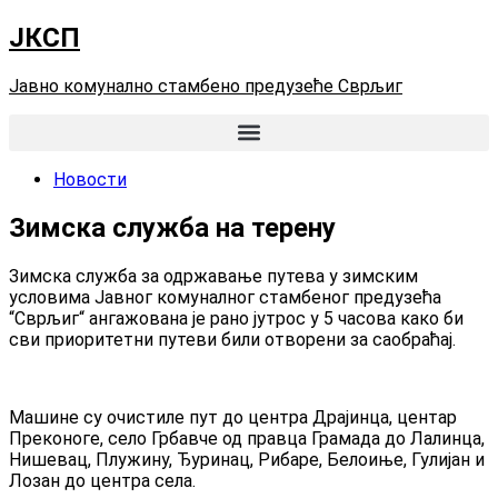
Скочите
ЈКСП
на
садржај
Јавно комунално стамбено предузеће Сврљиг
Новости
Зимска служба на терену
Зимска служба за одржавање путева у зимским
условима Јавног комуналног стамбеног предузећа
“Сврљиг“ ангажована је рано јутрос у 5 часова како би
сви приоритетни путеви били отворени за саобраћај.
Машине су очистиле пут до центра Драјинца, центар
Преконоге, село Грбавче од правца Грамада до Лалинца,
Нишевац, Плужину, Ђуринац, Рибаре, Белоиње, Гулијан и
Лозан до центра села.