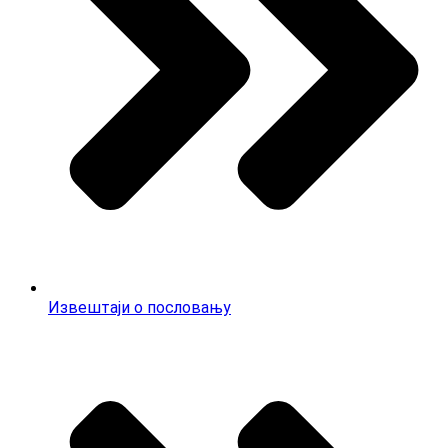
Извештаји о пословању