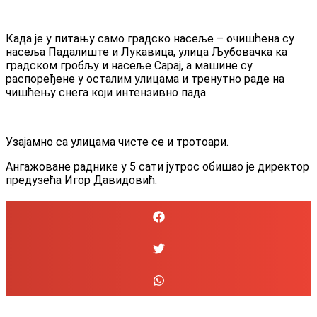
Када је у питању само градско насеље – очишћена су
насеља Падалиште и Лукавица, улица Љубовачка ка
градском гробљу и насеље Сарај, а машине су
распоређене у осталим улицама и тренутно раде на
чишћењу снега који интензивно пада.
Узајамно са улицама чисте се и тротоари.
Ангажоване раднике у 5 сати јутрос обишао је директор
предузећа Игор Давидовић.