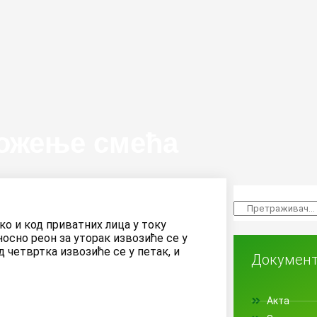
жење смећа
ко и код приватних лица у току
осно реон за уторак извозиће се у
д четвртка извозиће се у петак, и
Докумен
Акта