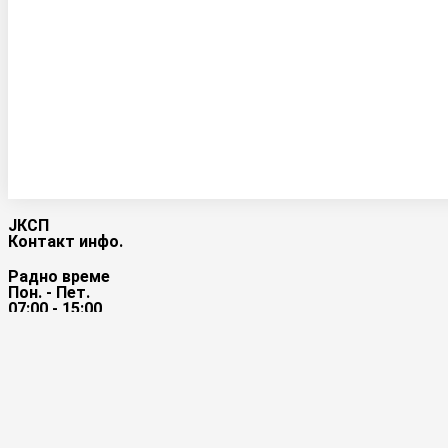
ЈКСП
Контакт инфо.
Радно време
Пон. - Пет.
07:00 - 15:00
Локација
Радетова бр. 27
Сврљиг
Контакт
018/821-174
Бесплатна телефонска линија за пријем приговора и ре