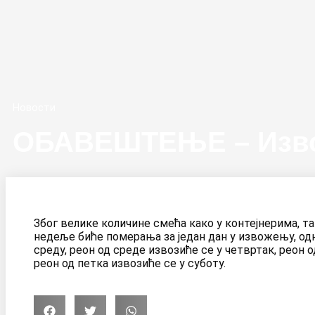
Новости
ОБАВЕШТЕЊЕ – Изво
Због велике количине смећа како у контејнерима, та
недеље биће померања за један дан у извожењу, одн
среду, реон од среде извозиће се у четвртак, реон о
реон од петка извозиће се у суботу.