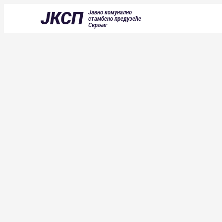
ЈКСП
Јавно комунално
стамбено предузеће
Сврљиг