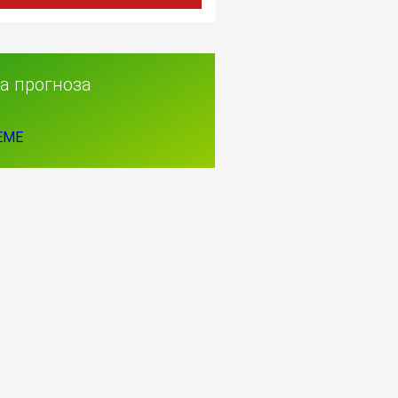
а прогноза
EME