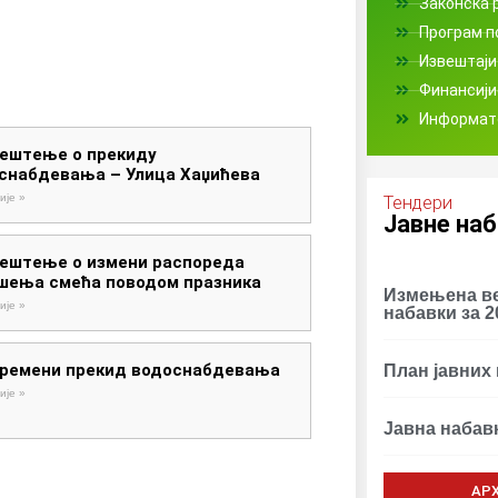
Законска 
Програм 
Извештаји
Финансији
Информат
ештење о прекиду
снабдевања – Улица Хаџићева
ије »
Тендери
Јавне на
ештење о измени распореда
шења смећа поводом празника
Измењенa ве
ије »
набавки за 2
ремени прекид водоснабдевања
План јавних 
ије »
Јавна набав
АР