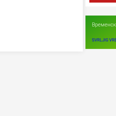
Временск
SVRLJIG VR
кламација 0800373838