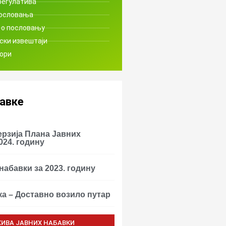
регулатива
пословања
 о пословању
ски извештаји
ори
бавке
рзијa Плана Јавних
024. годину
набавки за 2023. годину
ка – Доставно возило путар
ХИВА ЈАВНИХ НАБАВКИ