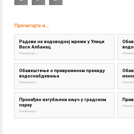
Прочитајте и...
Радови на водоводној мрежи у Улици
Обав
Васе Албанац
водо
Опширније »
Опширн
Обавештење о привременом прекиду
Обав
водоснабдевања
изно
Опширније »
Опширн
Пронађен изгубљени кључ у градском
Прив
парку
Опширн
Опширније »