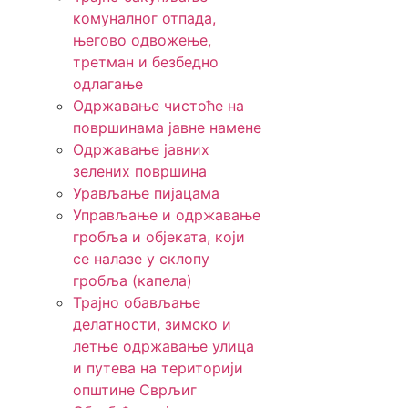
комуналног отпада,
његово одвожење,
третман и безбедно
одлагање
Одржавање чистоће на
површинама јавне намене
Одржавање јавних
зелених површина
Урављање пијацама
Управљање и одржавање
гробља и објеката, који
се налазе у склопу
гробља (капела)
Трајно обављање
делатности, зимско и
летње одржавање улица
и путева на територији
општине Сврљиг