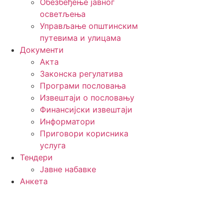
Обезбеђење јавног
осветљења
Управљање општинским
путевима и улицама
Документи
Акта
Законска регулатива
Програми пословања
Извештаји о пословању
Финансијски извештаји
Информатори
Приговори корисника
услуга
Тендери
Јавне набавке
Анкета