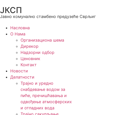
ЈКСП
Јавно комунално стамбено предузеће Сврљиг
Насловна
О Нама
Организациона шема
Дирекор
Надзорни одбор
Ценовник
Контакт
Новости
Делатности
Трајно и уредно
снабдевање водом за
пиће, пречишћавања и
одвођење атмосферских
и отпадних вода
Трајно сакупљање