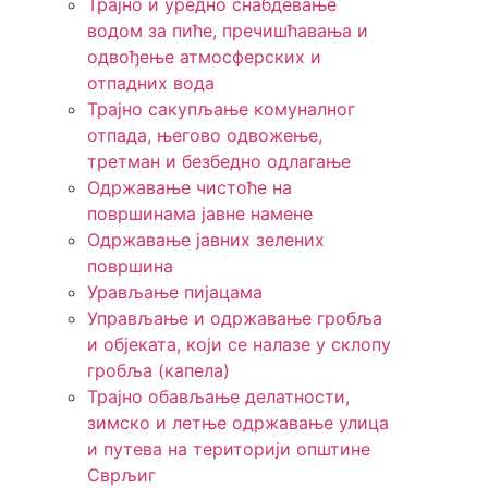
Трајно и уредно снабдевање
водом за пиће, пречишћавања и
одвођење атмосферских и
отпадних вода
Трајно сакупљање комуналног
отпада, његово одвожење,
третман и безбедно одлагање
Одржавање чистоће на
површинама јавне намене
Одржавање јавних зелених
површина
Урављање пијацама
Управљање и одржавање гробља
и објеката, који се налазе у склопу
гробља (капела)
Трајно обављање делатности,
зимско и летње одржавање улица
и путева на територији општине
Сврљиг