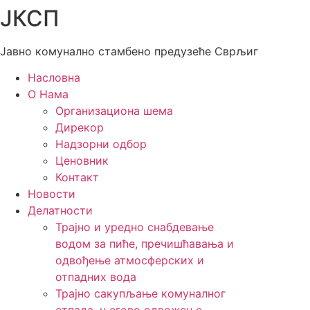
ЈКСП
Скочите
на
садржај
Јавно комунално стамбено предузеће Сврљиг
Насловна
О Нама
Организациона шема
Дирекор
Надзорни одбор
Ценовник
Контакт
Новости
Делатности
Трајно и уредно снабдевање
водом за пиће, пречишћавања и
одвођење атмосферских и
отпадних вода
Трајно сакупљање комуналног