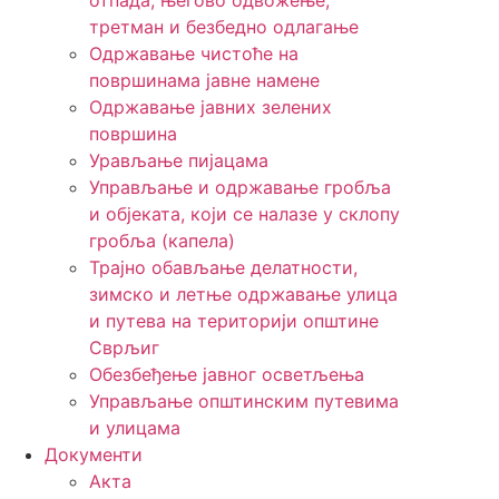
отпада, његово одвожење,
третман и безбедно одлагање
Одржавање чистоће на
површинама јавне намене
Одржавање јавних зелених
површина
Урављање пијацама
Управљање и одржавање гробља
и објеката, који се налазе у склопу
гробља (капела)
Трајно обављање делатности,
зимско и летње одржавање улица
и путева на територији општине
Сврљиг
Обезбеђење јавног осветљења
Управљање општинским путевима
и улицама
Документи
Акта