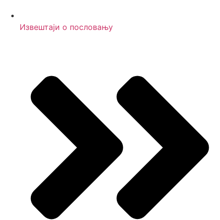
Извештаји о пословању