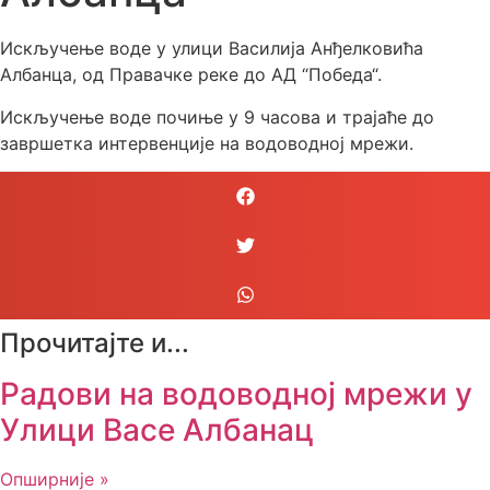
Искључење воде у улици Василија Анђелковића
Албанца, од Правачке реке до АД “Победа“.
Искључење воде почиње у 9 часова и трајаће до
завршетка интервенције на водоводној мрежи.
Прочитајте и...
Радови на водоводној мрежи у
Улици Васе Албанац
Опширније »