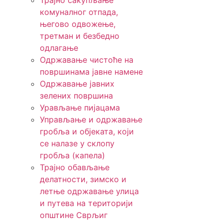
Трајно сакупљање
комуналног отпада,
његово одвожење,
третман и безбедно
одлагање
Одржавање чистоће на
површинама јавне намене
Одржавање јавних
зелених површина
Урављање пијацама
Управљање и одржавање
гробља и објеката, који
се налазе у склопу
гробља (капела)
Трајно обављање
делатности, зимско и
летње одржавање улица
и путева на територији
општине Сврљиг