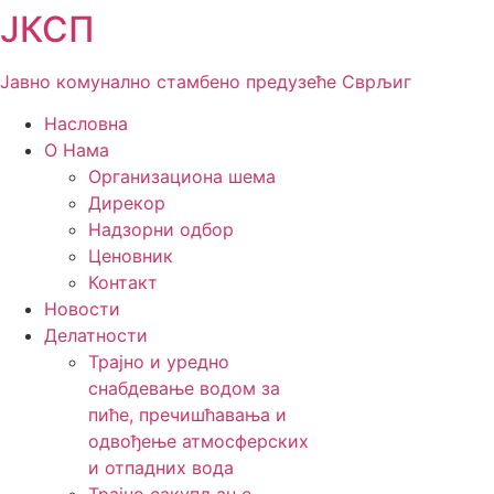
ЈКСП
Скочите
на
садржај
Јавно комунално стамбено предузеће Сврљиг
Насловна
О Нама
Организациона шема
Дирекор
Надзорни одбор
Ценовник
Контакт
Новости
Делатности
Трајно и уредно
снабдевање водом за
пиће, пречишћавања и
одвођење атмосферских
и отпадних вода