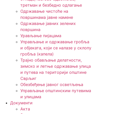
третман и безбедно одлагање
Одржавање чистоће на
површинама јавне намене
Одржавање јавних зелених
површина
Урављање пијацама
Управљање и одржавање гробља
и објеката, који се налазе у склопу
гробља (капела)
Трајно обављање делатности,
зимско и летње одржавање улица
и путева на територији општине
Сврљиг
Обезбеђење јавног осветљења
Управљање општинским путевима
и улицама
Документи
Акта