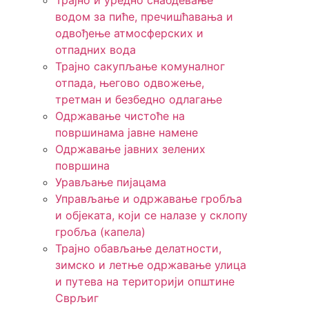
Трајно и уредно снабдевање
водом за пиће, пречишћавања и
одвођење атмосферских и
отпадних вода
Трајно сакупљање комуналног
отпада, његово одвожење,
третман и безбедно одлагање
Одржавање чистоће на
површинама јавне намене
Одржавање јавних зелених
површина
Урављање пијацама
Управљање и одржавање гробља
и објеката, који се налазе у склопу
гробља (капела)
Трајно обављање делатности,
зимско и летње одржавање улица
и путева на територији општине
Сврљиг