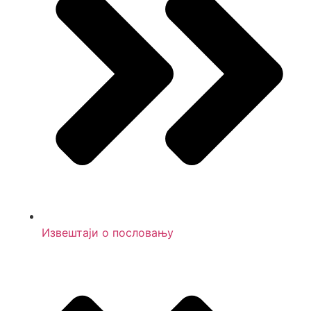
Извештаји о пословању