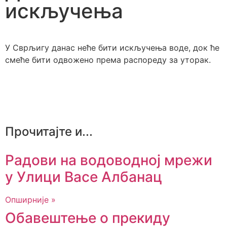
искључења
У Сврљигу данас неће бити искључења воде, док ће
смеће бити одвожено према распореду за уторак.
Прочитајте и...
Радови на водоводној мрежи
у Улици Васе Албанац
Опширније »
Обавештење о прекиду