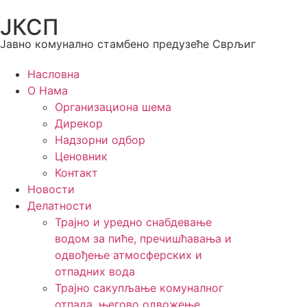
ЈКСП
Јавно комунално стамбено предузеће Сврљиг
Насловна
О Нама
Организациона шема
Дирекор
Надзорни одбор
Ценовник
Контакт
Новости
Делатности
Трајно и уредно снабдевање
водом за пиће, пречишћавања и
одвођење атмосферских и
отпадних вода
Трајно сакупљање комуналног
отпада, његово одвожење,