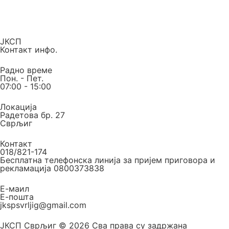
ЈКСП
Контакт инфо.
Радно време
Пон. - Пет.
07:00 - 15:00
Локација
Радетова бр. 27
Сврљиг
Контакт
018/821-174
Бесплатна телефонска линија за пријем приговора и
рекламација 0800373838
Е-маил
Е-пошта
jkspsvrljig@gmail.com
ЈКСП Сврљиг © 2026 Сва права су задржана