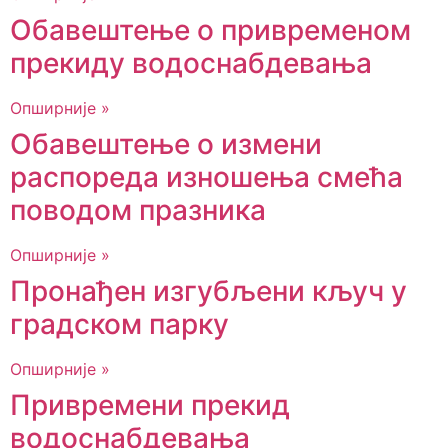
Обавештење о привременом
прекиду водоснабдевања
Опширније »
Обавештење о измени
распореда изношења смећа
поводом празника
Опширније »
Пронађен изгубљени кључ у
градском парку
Опширније »
Привремени прекид
водоснабдевања