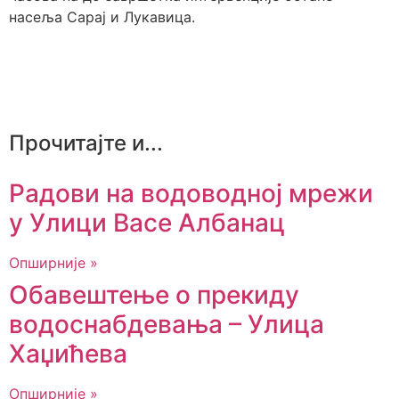
насеља Сарај и Лукавица.
Прочитајте и...
Радови на водоводној мрежи
у Улици Васе Албанац
Опширније »
Обавештење о прекиду
водоснабдевања – Улица
Хаџићева
Опширније »