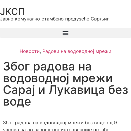
ЈКСП
Јавно комунално стамбено предузеће Сврљиг
Новости
,
Радови на водоводној мрежи
Због радова на
водоводној мрежи
Сарај и Лукавица без
воде
Због радова на водоводној мрежи без воде од 9
часова па до завршетка интервенције остаће