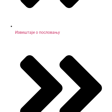
Извештаји о пословању