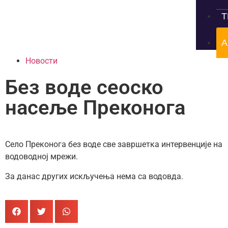
Т
А
Новости
Без воде сеоско
насеље Преконога
Село Преконога без воде све завршетка интервенције на
водоводној мрежи.
За данас других искључења нема са водовда.