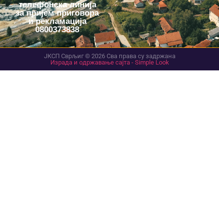
телефонска линија
за пријем приговора
и рекламација
0800373838
ЈКСП Сврљиг © 2026 Сва права су задржана
Израда и одржавање сајта - Simple Look