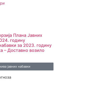
ри
рзијa Плана Јавних
024. годину
набавки за 2023. годину
ка – Доставно возило
хива јавних набавки
огноза