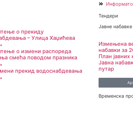
Информато
Тендери
Јавне набавке
тење о прекиду
абдевања – Улица Хаџићева
Измењенa ве
 »
набавки за 2
тење о измени распореда
План јавних 
ња смећа поводом празника
Јавна набав
 »
путар
мени прекид водоснабдевања
 »
Ар
Временска пр