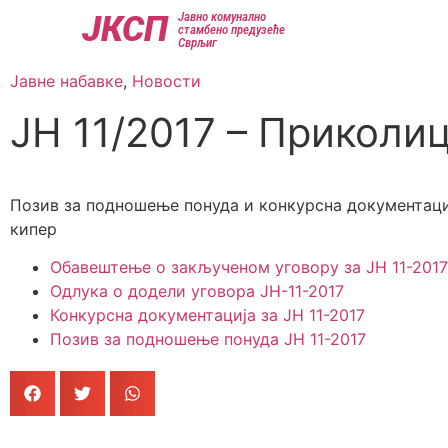
ЈКСП
Јавно комунално
стамбено предузеће
Сврљиг
Јавне набавке
,
Новости
ЈН 11/2017 – Приколи
Позив за подношење понуда и конкурсна документациј
кипер
Обавештење о закљученом уговору за JН 11-2017
Одлука о додели уговора ЈН-11-2017
Конкурсна документација за ЈН 11-2017
Позив за подношење понуда ЈН 11-2017