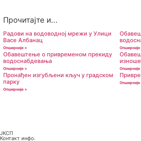
Прочитајте и...
Радови на водоводној мрежи у Улици
Обавеш
Васе Албанац
водосн
Опширније »
Опширније
Обавештење о привременом прекиду
Обавеш
водоснабдевања
изноше
Опширније »
Опширније
Пронађен изгубљени кључ у градском
Привре
парку
Опширније
Опширније »
ЈКСП
Контакт инфо.