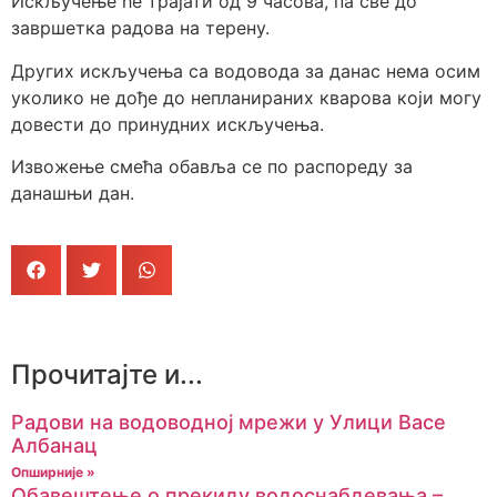
Искључење ће трајати од 9 часова, па све до
завршетка радова на терену.
Других искључења са водовода за данас нема осим
уколико не дође до непланираних кварова који могу
довести до принудних искључења.
Извожење смећа обавља се по распореду за
данашњи дан.
Прочитајте и...
Радови на водоводној мрежи у Улици Васе
Албанац
Опширније »
Обавештење о прекиду водоснабдевања –