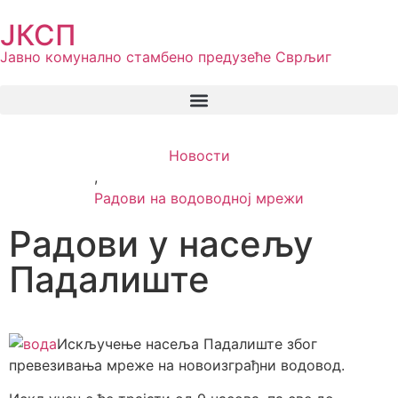
ЈКСП
Јавно комунално стамбено предузеће Сврљиг
Новости
,
Радови на водоводној мрежи
Радови у насељу
Падалиште
Искључење насеља Падалиште због
превезивања мреже на новоизграђни водовод.