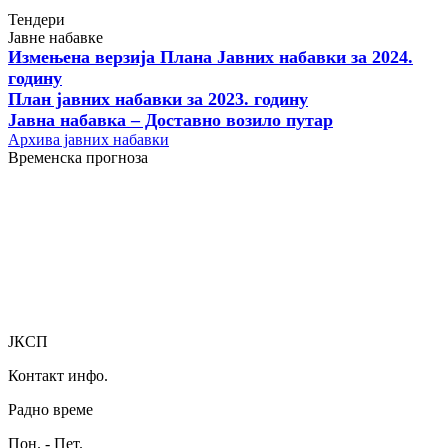
Тендери
Јавне набавке
Измењенa верзијa Плана Јавних набавки за 2024.
годину
План јавних набавки за 2023. годину
Јавна набавка – Доставно возило путар
Архива јавних набавки
Временска прогноза
ЈКСП
Контакт инфо.
Радно време
Пон. - Пет.