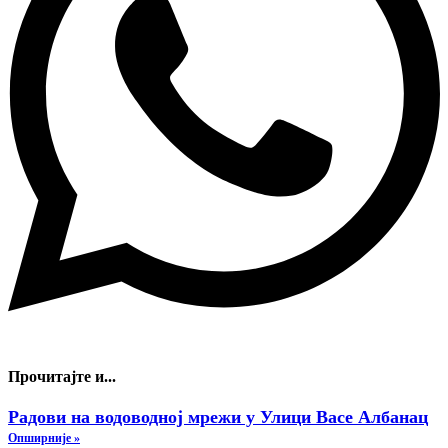
Прочитајте и...
Радови на водоводној мрежи у Улици Васе Албанац
Опширније »