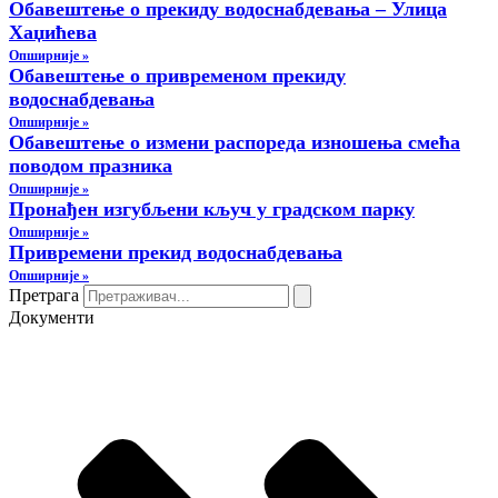
Обавештење о прекиду водоснабдевања – Улица
Хаџићева
Опширније »
Обавештење о привременом прекиду
водоснабдевања
Опширније »
Обавештење о измени распореда изношења смећа
поводом празника
Опширније »
Пронађен изгубљени кључ у градском парку
Опширније »
Привремени прекид водоснабдевања
Опширније »
Претрага
Документи