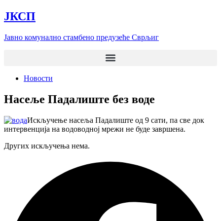
Скочите
ЈКСП
на
садржај
Јавно комунално стамбено предузеће Сврљиг
Новости
Насеље Падалиште без воде
Искључење насеља Падалиште од 9 сати, па све док
интервенција на водоводној мрежи не буде завршена.
Других искључења нема.