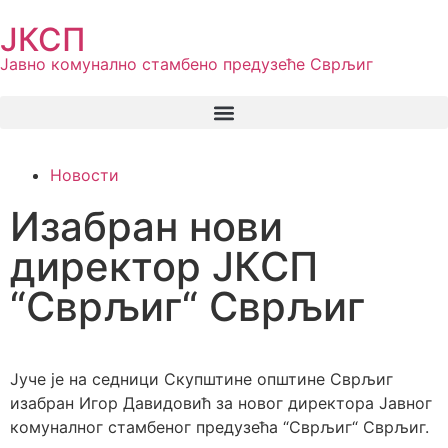
ЈКСП
Јавно комунално стамбено предузеће Сврљиг
Новости
Изабран нови
директор ЈКСП
“Сврљиг“ Сврљиг
Јуче је на седници Скупштине општине Сврљиг
изабран Игор Давидовић за новог директора Јавног
комуналног стамбеног предузећа “Сврљиг“ Сврљиг.