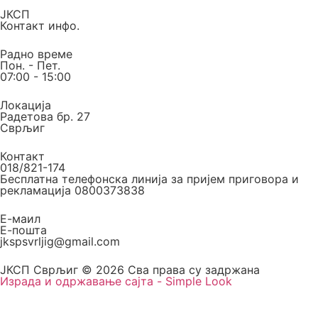
ЈКСП
Контакт инфо.
Радно време
Пон. - Пет.
07:00 - 15:00
Локација
Радетова бр. 27
Сврљиг
Контакт
018/821-174
Бесплатна телефонска линија за пријем приговора и
рекламација 0800373838
Е-маил
Е-пошта
jkspsvrljig@gmail.com
ЈКСП Сврљиг © 2026 Сва права су задржана
Израда и одржавање сајта - Simple Look