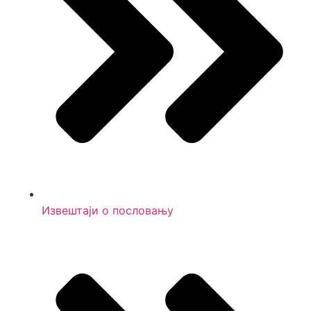
Извештаји о пословању