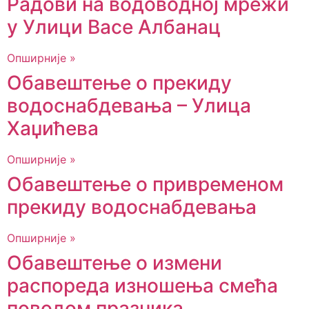
Радови на водоводној мрежи
у Улици Васе Албанац
Опширније »
Обавештење о прекиду
водоснабдевања – Улица
Хаџићева
Опширније »
Обавештење о привременом
прекиду водоснабдевања
Опширније »
Обавештење о измени
распореда изношења смећа
поводом празника