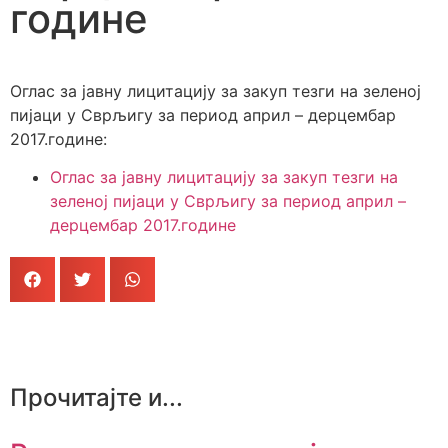
године
Оглас за јавну лицитацију за закуп тезги на зеленој
пијаци у Сврљигу за период април – дерцембар
2017.године:
Оглас за јавну лицитацију за закуп тезги на
зеленој пијаци у Сврљигу за период април –
дерцембар 2017.године
Прочитајте и...