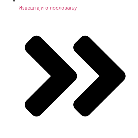
Извештаји о пословању