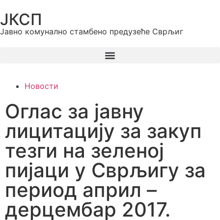
ЈКСП
Јавно комунално стамбено предузеће Сврљиг
Новости
Оглас за јавну
лицитацију за закуп
тезги на зеленој
пијаци у Сврљигу за
период април –
дерцембар 2017.