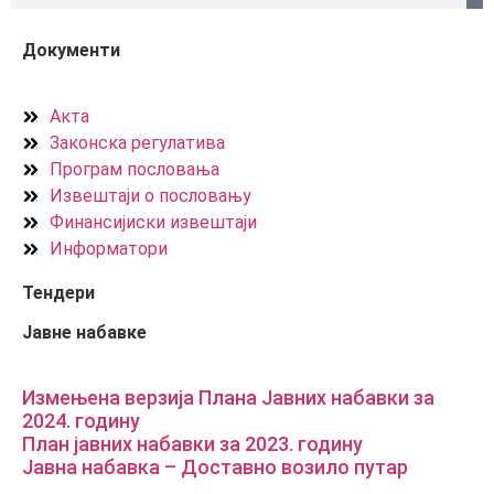
Документи
Акта
Законска регулатива
Програм пословања
Извештаји о пословању
Финансијиски извештаји
Информатори
Тендери
Јавне набавке
Измењенa верзијa Плана Јавних набавки за
2024. годину
План јавних набавки за 2023. годину
Јавна набавка – Доставно возило путар