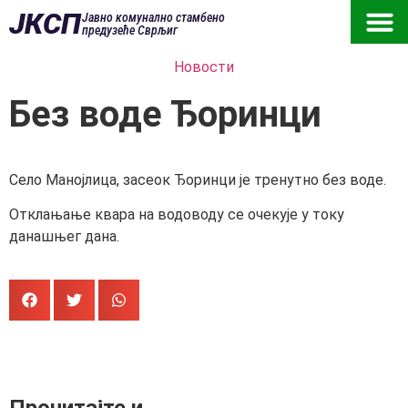
ЈКСП
Јавно комунално стамбено
предузеће Сврљиг
Новости
Без воде Ђоринци
Село Манојлица, засеок Ђоринци је тренутно без воде.
Отклањање квара на водоводу се очекује у току
данашњег дана.
Прочитајте и...